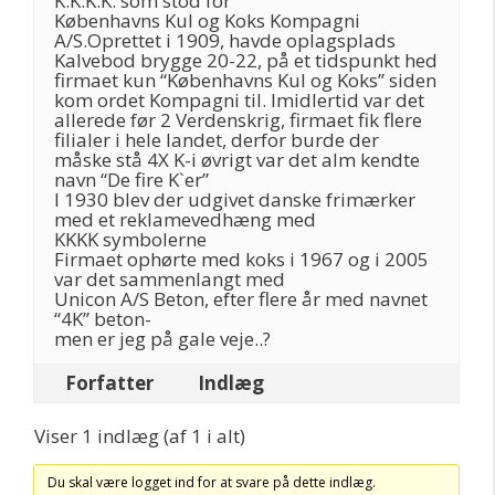
K.K.K.K. som stod for
Københavns Kul og Koks Kompagni
A/S.Oprettet i 1909, havde oplagsplads
Kalvebod brygge 20-22, på et tidspunkt hed
firmaet kun “Københavns Kul og Koks” siden
kom ordet Kompagni til. Imidlertid var det
allerede før 2 Verdenskrig, firmaet fik flere
filialer i hele landet, derfor burde der
måske stå 4X K-i øvrigt var det alm kendte
navn “De fire K`er”
I 1930 blev der udgivet danske frimærker
med et reklamevedhæng med
KKKK symbolerne
Firmaet ophørte med koks i 1967 og i 2005
var det sammenlangt med
Unicon A/S Beton, efter flere år med navnet
“4K” beton-
men er jeg på gale veje..?
Forfatter
Indlæg
Viser 1 indlæg (af 1 i alt)
Du skal være logget ind for at svare på dette indlæg.