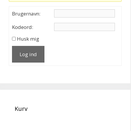
Brugernavn:
Kodeord:
Husk mig
Log ind
Kurv