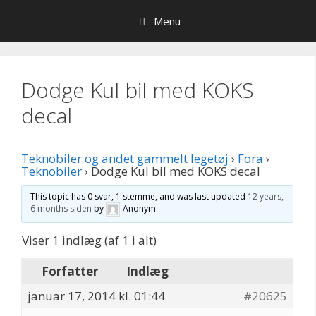
Hop
Menu
til
indhold
Dodge Kul bil med KOKS
decal
Teknobiler og andet gammelt legetøj
›
Fora
›
Teknobiler
›
Dodge Kul bil med KOKS decal
This topic has 0 svar, 1 stemme, and was last updated
12 years,
6 months siden
by
Anonym
.
Viser 1 indlæg (af 1 i alt)
Forfatter
Indlæg
januar 17, 2014 kl. 01:44
#20625