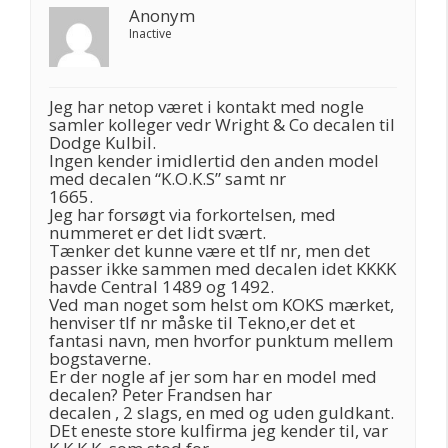
Anonym
Inactive
Jeg har netop været i kontakt med nogle
samler kolleger vedr Wright & Co decalen til
Dodge Kulbil.
Ingen kender imidlertid den anden model
med decalen “K.O.K.S” samt nr
1665.
Jeg har forsøgt via forkortelsen, med
nummeret er det lidt svært.
Tænker det kunne være et tlf nr, men det
passer ikke sammen med decalen idet KKKK
havde Central 1489 og 1492.
Ved man noget som helst om KOKS mærket,
henviser tlf nr måske til Tekno,er det et
fantasi navn, men hvorfor punktum mellem
bogstaverne.
Er der nogle af jer som har en model med
decalen? Peter Frandsen har
decalen , 2 slags, en med og uden guldkant.
DEt eneste store kulfirma jeg kender til, var