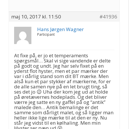
maj 10, 2017 kl. 11:50
#41936
Hans Jørgen Wagner
Participant
At fixe på, er jo et temperaments
spørgsmål… Skal vi sige vandende er delte
på godt og undt. Jeg har selv fixet på en
yderst flot hyster, men et par mærker der
var i dårlig stand som dit BT mærke. Men
alså kun et par stykker af mærkerne, for er
de alle samen nye på en let brugt ting, så
ses det jo 😉 Uha der kom jeg ud at holde
på øretævernes hodeplads. Og det bliver
værre jeg satte en ny gaffel på og “antik”
malede den… Antik bemalinge er det
samme som dårligt malet, og så ligger man
heller ikke lige mærke til at den er ny. Nu
står jeg vidst til en kølhaling. Men min
Hyster ser pæn ud 😮