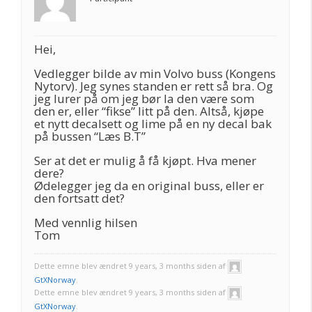
Hei,
Vedlegger bilde av min Volvo buss (Kongens
Nytorv). Jeg synes standen er rett så bra. Og
jeg lurer på om jeg bør la den være som
den er, eller “fikse” litt på den. Altså, kjøpe
et nytt decalsett og lime på en ny decal bak
på bussen “Læs B.T”
Ser at det er mulig å få kjøpt. Hva mener
dere?
Ødelegger jeg da en original buss, eller er
den fortsatt det?
Med vennlig hilsen
Tom
Dette emne blev ændret 9 years, 3 months siden af
GtXNorway
.
Dette emne blev ændret 9 years, 3 months siden af
GtXNorway
.