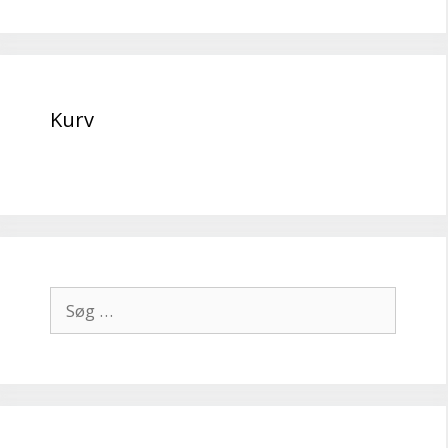
Kurv
Søg
efter: