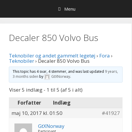
Hop
Menu
til
indhold
Decaler 850 Volvo Bus
Teknobiler og andet gammelt legetøj
›
Fora
›
Teknobiler
›
Decaler 850 Volvo Bus
This topic has 4 svar, 4 stemmer, and was last updated
9 years,
3 months siden
by
GtXNorway
.
Viser 5 indlæg - 1 til 5 (af 5 i alt)
Forfatter
Indlæg
maj 10, 2017 kl. 01:50
#41927
GtXNorway
Participant