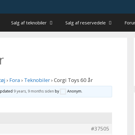
Salg af teknobiler
Salg af reservedele
For
r
tøj
›
Fora
›
Teknobiler
›
Corgi Toys 60 år
 updated
9 years, 9 months siden
by
Anonym
.
#37505