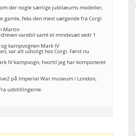
kom der nogle særlige jubilæums modeller,
te gamle, feks den mest sælgende fra Corgi
n Martin
el-dreven varebil samt et mindesæt vedr 1
y og kampvognen Mark IV
n, var alt udsolgt hos Corgi. Først nu
Mark IV kampvogn, hvortil jeg har komponeret
“live2 på Imperial War museum i London,
fra udstillingerne.