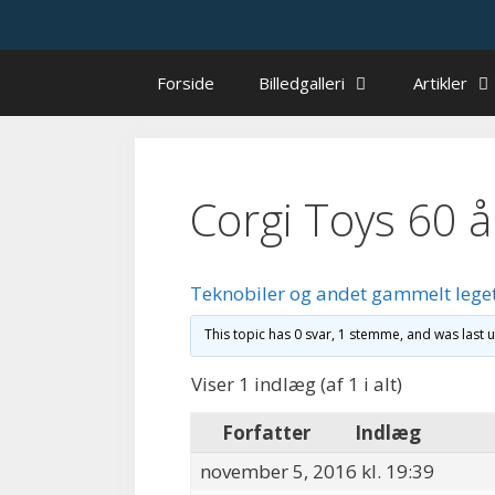
Hop
til
indhold
Forside
Billedgalleri
Artikler
Corgi Toys 60 å
Teknobiler og andet gammelt lege
This topic has 0 svar, 1 stemme, and was last
Viser 1 indlæg (af 1 i alt)
Forfatter
Indlæg
november 5, 2016 kl. 19:39