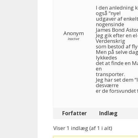
I den anledning 
også “nye!
udgaver af enkel
nogensinde
James Bond Asto
Anonym
Jeg gik efter en 
Inactive
Verdenskrig
som bestod af fl
Men på selve dage
lykkedes
det at finde en 
en
transporter.
Jeg har set dem 
desværre
er de forsvundet 
Forfatter
Indlæg
Viser 1 indlæg (af 1 i alt)