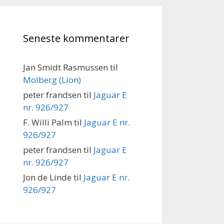
Seneste kommentarer
Jan Smidt Rasmussen
til
Molberg (Lion)
peter frandsen
til
Jaguar E
nr. 926/927
F. Willi Palm
til
Jaguar E nr.
926/927
peter frandsen
til
Jaguar E
nr. 926/927
Jon de Linde
til
Jaguar E nr.
926/927