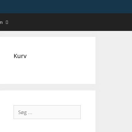
um
Kurv
Søg
efter: