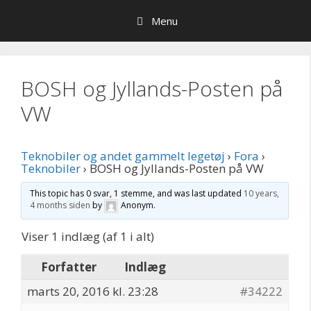
Hop
Menu
til
indhold
BOSH og Jyllands-Posten på
VW
Teknobiler og andet gammelt legetøj
›
Fora
›
Teknobiler
›
BOSH og Jyllands-Posten på VW
This topic has 0 svar, 1 stemme, and was last updated
10 years,
4 months siden
by
Anonym
.
Viser 1 indlæg (af 1 i alt)
Forfatter
Indlæg
marts 20, 2016 kl. 23:28
#34222