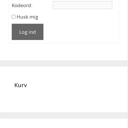
Kodeord:
Husk mig
Log ind
Kurv