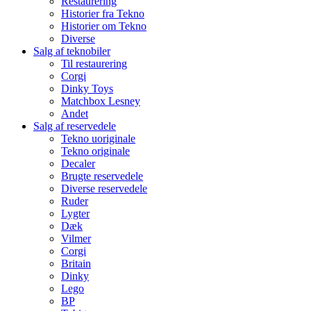
Restaurering
Historier fra Tekno
Historier om Tekno
Diverse
Salg af teknobiler
Til restaurering
Corgi
Dinky Toys
Matchbox Lesney
Andet
Salg af reservedele
Tekno uoriginale
Tekno originale
Decaler
Brugte reservedele
Diverse reservedele
Ruder
Lygter
Dæk
Vilmer
Corgi
Britain
Dinky
Lego
BP