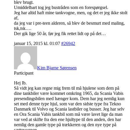
blev brugt.
Umiddelbart tog jeg bustråden som en forespørgsel.
Jeg har altid haft mine tankvogne, men, og det er jeg ikke stolt
af,
da jeg var i pre-teen alderen, så blev de besmurt med maling,
tsk,tsk….
Der gik lige 50 år, før jeg fik rettet lidt op på det…
januar 15, 2015 kl. 01:07
#26942
Kim Bjarne Sørensen
Participant
Hej Ib.
Så vidt jeg kan regne mig frem til må hjulene som dem på
dine tankbiler være kommet omkring 1965, da Scania Vabis
presendingsbilen med hænger kom. Dem har jeg nemlig kun
set med denne type hjul, som var den sidste type fra Tekno
Danmark til Volvo og Scania lastbiler og busser. Jeg har selv
en Ora Scania Vabis tankbil som må være lavet lige da man
var ved at skifte fra den ene hjultype til den anden, den har
nemlig den gamle type på trækkeren og den nye type på
sættevognen.