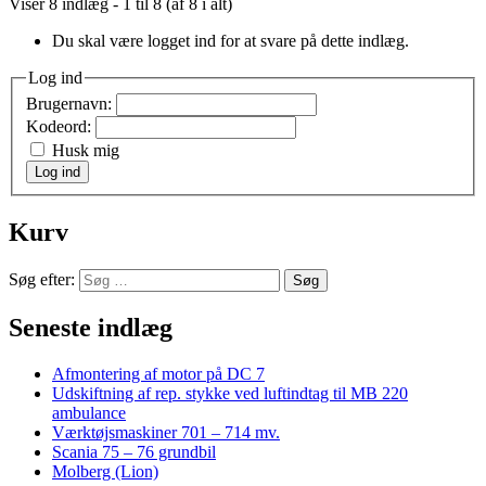
Viser 8 indlæg - 1 til 8 (af 8 i alt)
Du skal være logget ind for at svare på dette indlæg.
Log ind
Brugernavn:
Kodeord:
Husk mig
Log ind
Kurv
Søg efter:
Seneste indlæg
Afmontering af motor på DC 7
Udskiftning af rep. stykke ved luftindtag til MB 220
ambulance
Værktøjsmaskiner 701 – 714 mv.
Scania 75 – 76 grundbil
Molberg (Lion)