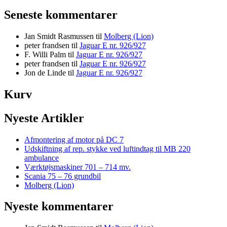
Seneste kommentarer
Jan Smidt Rasmussen
til
Molberg (Lion)
peter frandsen
til
Jaguar E nr. 926/927
F. Willi Palm
til
Jaguar E nr. 926/927
peter frandsen
til
Jaguar E nr. 926/927
Jon de Linde
til
Jaguar E nr. 926/927
Kurv
Nyeste Artikler
Afmontering af motor på DC 7
Udskiftning af rep. stykke ved luftindtag til MB 220
ambulance
Værktøjsmaskiner 701 – 714 mv.
Scania 75 – 76 grundbil
Molberg (Lion)
Nyeste kommentarer