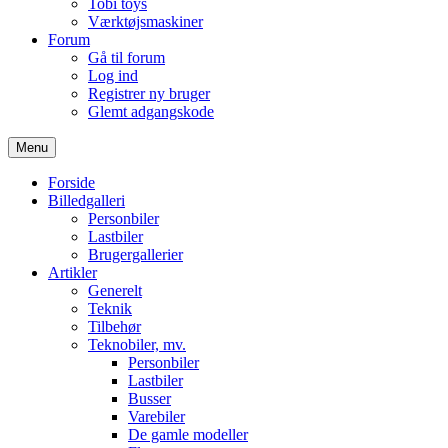
Tobi toys
Værktøjsmaskiner
Forum
Gå til forum
Log ind
Registrer ny bruger
Glemt adgangskode
Menu
Forside
Billedgalleri
Personbiler
Lastbiler
Brugergallerier
Artikler
Generelt
Teknik
Tilbehør
Teknobiler, mv.
Personbiler
Lastbiler
Busser
Varebiler
De gamle modeller