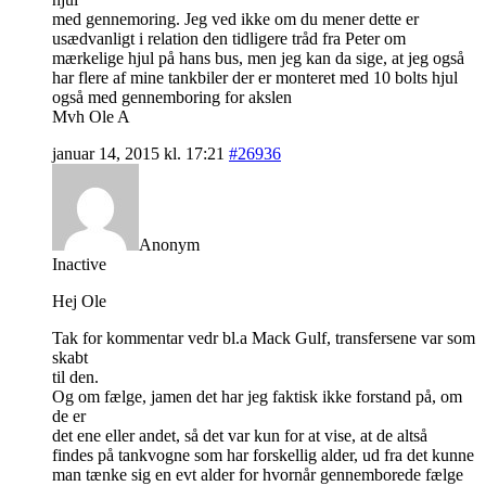
med gennemoring. Jeg ved ikke om du mener dette er
usædvanligt i relation den tidligere tråd fra Peter om
mærkelige hjul på hans bus, men jeg kan da sige, at jeg også
har flere af mine tankbiler der er monteret med 10 bolts hjul
også med gennemboring for akslen
Mvh Ole A
januar 14, 2015 kl. 17:21
#26936
Anonym
Inactive
Hej Ole
Tak for kommentar vedr bl.a Mack Gulf, transfersene var som
skabt
til den.
Og om fælge, jamen det har jeg faktisk ikke forstand på, om
de er
det ene eller andet, så det var kun for at vise, at de altså
findes på tankvogne som har forskellig alder, ud fra det kunne
man tænke sig en evt alder for hvornår gennemborede fælge