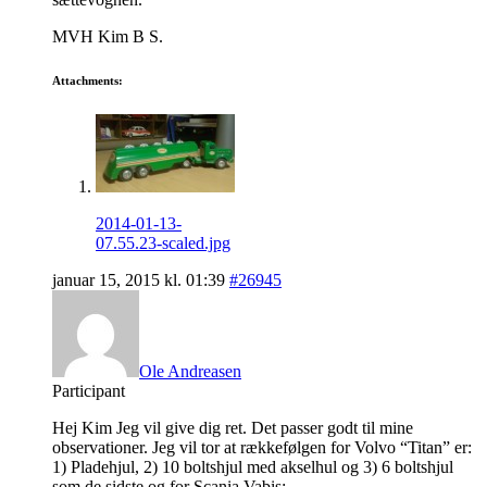
MVH Kim B S.
Attachments:
2014-01-13-
07.55.23-scaled.jpg
januar 15, 2015 kl. 01:39
#26945
Ole Andreasen
Participant
Hej Kim Jeg vil give dig ret. Det passer godt til mine
observationer. Jeg vil tor at rækkefølgen for Volvo “Titan” er:
1) Pladehjul, 2) 10 boltshjul med akselhul og 3) 6 boltshjul
som de sidste og for Scania Vabis: