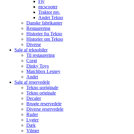
Fly
mcscooter
Traktor mv.
Andet Tekno
Danske fabrikanter
Restaurering
Historier fra Tekno
Historier om Tekno
Diverse
Salg af teknobiler
Til restaurering
Corgi
Dinky Toys
Matchbox Lesney
Andet
Salg af reservedele
Tekno uoriginale
Tekno originale
Decaler
Brugte reservedele
Diverse reservedele
Ruder
Lygter
Dæk
Vilmer