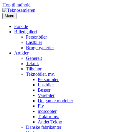
Hop til indhold
Menu
Forside
Billedgalleri
Personbiler
Lastbiler
Brugergallerier
Artikler
Generelt
Teknik
Tilbehør
Teknobiler, mv.
Personbiler
Lastbiler
Busser
Varebiler
De gamle modeller
Fly
mcscooter
Traktor mv.
Andet Tekno
Danske fabrikanter