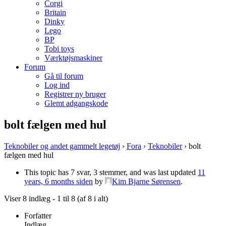
Corgi
Britain
Dinky
Lego
BP
Tobi toys
Værktøjsmaskiner
Forum
Gå til forum
Log ind
Registrer ny bruger
Glemt adgangskode
bolt fælgen med hul
Teknobiler og andet gammelt legetøj
›
Fora
›
Teknobiler
›
bolt
fælgen med hul
This topic has 7 svar, 3 stemmer, and was last updated
11
years, 6 months siden
by
Kim Bjarne Sørensen
.
Viser 8 indlæg - 1 til 8 (af 8 i alt)
Forfatter
Indlæg