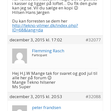
i kasser og ligger på loftet… Du fik den gule
kan jeg se. Vil du sælge en kopi 😉
Hilsen Hans Jørgen
Du kan forresten se dem her
http://tekno-vilmer.dk/index.php?
ID=68&lang=da
december 3, 2015 kl. 17:02
#32077
Flemming Rasch
Participant
Hej H.J.W Mange tak for svaret og god jul til
alle her på forum 😉
Mange Tekno hilsener
Ms Super
december 3, 2015 kl. 20:53
#32088
peter frandsen