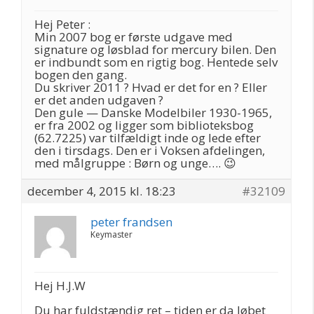
Hej Peter :
Min 2007 bog er første udgave med
signature og løsblad for mercury bilen. Den
er indbundt som en rigtig bog. Hentede selv
bogen den gang.
Du skriver 2011 ? Hvad er det for en ? Eller
er det anden udgaven ?
Den gule — Danske Modelbiler 1930-1965,
er fra 2002 og ligger som biblioteksbog
(62.7225) var tilfældigt inde og lede efter
den i tirsdags. Den er i Voksen afdelingen,
med målgruppe : Børn og unge…. 😉
december 4, 2015 kl. 18:23
#32109
peter frandsen
Keymaster
Hej H.J.W
Du har fuldstændig ret – tiden er da løbet