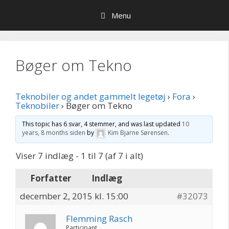
Hop
Menu
til
indhold
Bøger om Tekno
Teknobiler og andet gammelt legetøj
›
Fora
›
Teknobiler
›
Bøger om Tekno
This topic has 6 svar, 4 stemmer, and was last updated
10
years, 8 months siden
by
Kim Bjarne Sørensen
.
Viser 7 indlæg - 1 til 7 (af 7 i alt)
Forfatter
Indlæg
december 2, 2015 kl. 15:00
#32073
Flemming Rasch
Participant