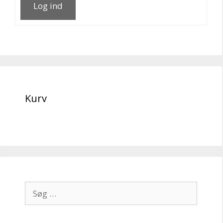
Log ind
Kurv
Søg
efter: