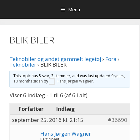
Hop
Menu
til
indhold
BLIK BILER
Teknobiler og andet gammelt legetøj
›
Fora
›
Teknobiler
›
BLIK BILER
This topic has 5 svar, 3 stemmer, and was last updated
9 years,
10 months siden
by
Hans Jørgen Wagner
.
Viser 6 indlæg - 1 til 6 (af 6 i alt)
Forfatter
Indlæg
september 25, 2016 kl. 21:15
#36690
Hans Jørgen Wagner
Participant