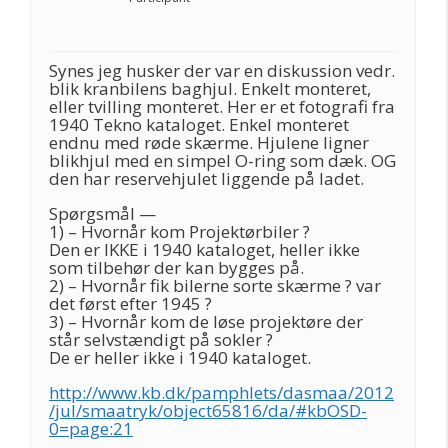
Synes jeg husker der var en diskussion vedr.
blik kranbilens baghjul. Enkelt monteret,
eller tvilling monteret. Her er et fotografi fra
1940 Tekno kataloget. Enkel monteret
endnu med røde skærme. Hjulene ligner
blikhjul med en simpel O-ring som dæk. OG
den har reservehjulet liggende på ladet.
Spørgsmål —
1) – Hvornår kom Projektørbiler ?
Den er IKKE i 1940 kataloget, heller ikke
som tilbehør der kan bygges på.
2) – Hvornår fik bilerne sorte skærme ? var
det først efter 1945 ?
3) – Hvornår kom de løse projektøre der
står selvstændigt på sokler ?
De er heller ikke i 1940 kataloget.
http://www.kb.dk/pamphlets/dasmaa/2012
/jul/smaatryk/object65816/da/#kbOSD-
0=page:21