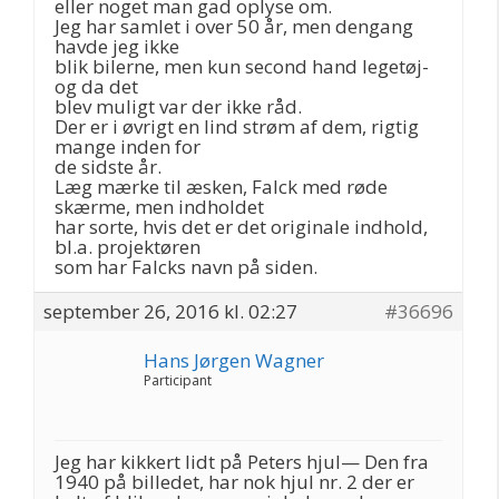
eller noget man gad oplyse om.
Jeg har samlet i over 50 år, men dengang
havde jeg ikke
blik bilerne, men kun second hand legetøj-
og da det
blev muligt var der ikke råd.
Der er i øvrigt en lind strøm af dem, rigtig
mange inden for
de sidste år.
Læg mærke til æsken, Falck med røde
skærme, men indholdet
har sorte, hvis det er det originale indhold,
bl.a. projektøren
som har Falcks navn på siden.
september 26, 2016 kl. 02:27
#36696
Hans Jørgen Wagner
Participant
Jeg har kikkert lidt på Peters hjul— Den fra
1940 på billedet, har nok hjul nr. 2 der er