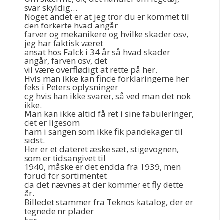
svar skyldig…
Noget andet er at jeg tror du er kommet til
den forkerte hvad angår
farver og mekanikere og hvilke skader osv,
jeg har faktisk været
ansat hos Falck i 34 år så hvad skader
angår, farven osv, det
vil være overflødigt at rette på her.
Hvis man ikke kan finde forklaringerne her
feks i Peters oplysninger
og hvis han ikke svarer, så ved man det nok
ikke.
Man kan ikke altid få ret i sine fabuleringer,
det er ligesom
ham i sangen som ikke fik pandekager til
sidst.
Her er et dateret æske sæt, stigevognen,
som er tidsangivet til
1940, måske er det endda fra 1939, men
forud for sortimentet
da det nævnes at der kommer et fly dette
år.
Billedet stammer fra Teknos katalog, der er
tegnede nr plader
her.