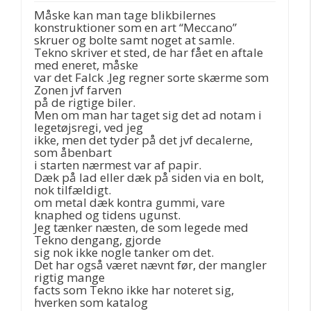
Måske kan man tage blikbilernes
konstruktioner som en art “Meccano”
skruer og bolte samt noget at samle.
Tekno skriver et sted, de har fået en aftale
med eneret, måske
var det Falck .Jeg regner sorte skærme som
Zonen jvf farven
på de rigtige biler.
Men om man har taget sig det ad notam i
legetøjsregi, ved jeg
ikke, men det tyder på det jvf decalerne,
som åbenbart
i starten nærmest var af papir.
Dæk på lad eller dæk på siden via en bolt,
nok tilfældigt.
om metal dæk kontra gummi, vare
knaphed og tidens ugunst.
Jeg tænker næsten, de som legede med
Tekno dengang, gjorde
sig nok ikke nogle tanker om det.
Det har også været nævnt før, der mangler
rigtig mange
facts som Tekno ikke har noteret sig,
hverken som katalog