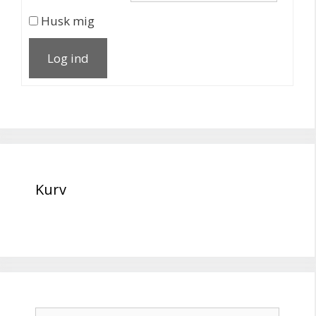
Husk mig
Log ind
Kurv
Søg