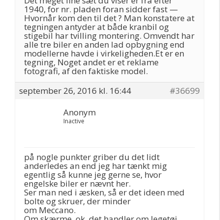
Det meget fine sæt du viser er fra efter
1940, for nr. pladen foran sidder fast —
Hvornår kom den til det ? Man konstatere at
tegningen antyder at både kranbil og
stigebil har tvilling montering. Omvendt har
alle tre biler en anden lad opbygning end
modellerne havde i virkeligheden.Et er en
tegning, Noget andet er et reklame
fotografi, af den faktiske model.
september 26, 2016 kl. 16:44
#36699
Anonym
Inactive
på nogle punkter griber du det lidt
anderledes an end jeg har tænkt mig
egentlig så kunne jeg gerne se, hvor
engelske biler er nævnt her.
Ser man ned i æsken, så er det ideen med
bolte og skruer, der minder
om Meccano.
Om skærme, ok, det handler om legetøj,