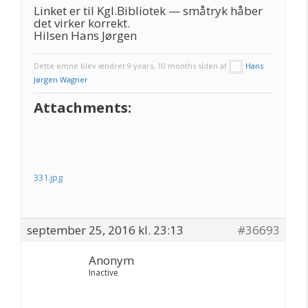
Linket er til Kgl.Bibliotek — småtryk håber
det virker korrekt.
Hilsen Hans Jørgen
Dette emne blev ændret 9 years, 10 months siden af
Hans
Jørgen Wagner
.
Attachments:
331.jpg
september 25, 2016 kl. 23:13
#36693
Anonym
Inactive