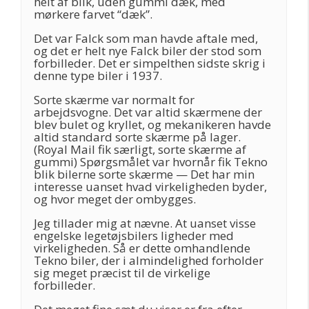
helt af blik, uden gummi dæk, med
mørkere farvet “dæk”.
Det var Falck som man havde aftale med,
og det er helt nye Falck biler der stod som
forbilleder. Det er simpelthen sidste skrig i
denne type biler i 1937.
Sorte skærme var normalt for
arbejdsvogne. Det var altid skærmene der
blev bulet og kryllet, og mekanikeren havde
altid standard sorte skærme på lager.
(Royal Mail fik særligt, sorte skærme af
gummi) Spørgsmålet var hvornår fik Tekno
blik bilerne sorte skærme — Det har min
interesse uanset hvad virkeligheden byder,
og hvor meget der ombygges.
Jeg tillader mig at nævne. At uanset visse
engelske legetøjsbilers ligheder med
virkeligheden. Så er dette omhandlende
Tekno biler, der i almindelighed forholder
sig meget præcist til de virkelige
forbilleder.