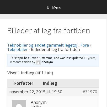
Hop
Menu
til
indhold
Billeder af leg fra fortiden
Teknobiler og andet gammelt legetøj
›
Fora
›
Teknobiler
›
Billeder af leg fra fortiden
This topic has 0 svar, 1 stemme, and was last updated
10 years,
8 months siden
by
Anonym
.
Viser 1 indlæg (af 1 i alt)
Forfatter
Indlæg
november 22, 2015 kl. 19:50
#31970
Anonym
Inactive