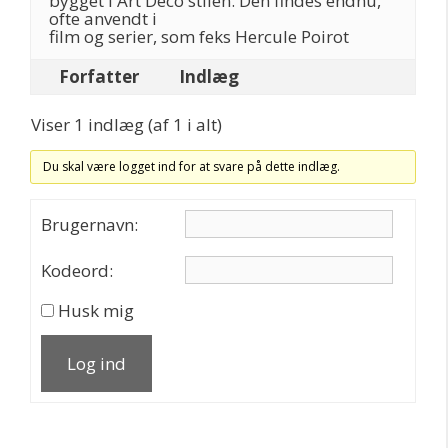
bygget i Art Deco stilen. Den findes endnu,
ofte anvendt i
film og serier, som feks Hercule Poirot
Forfatter
Indlæg
Viser 1 indlæg (af 1 i alt)
Du skal være logget ind for at svare på dette indlæg.
Brugernavn:
Kodeord:
Husk mig
Log ind