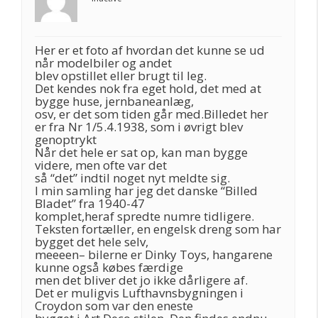
Her er et foto af hvordan det kunne se ud
når modelbiler og andet
blev opstillet eller brugt til leg.
Det kendes nok fra eget hold, det med at
bygge huse, jernbaneanlæg,
osv, er det som tiden går med.Billedet her
er fra Nr 1/5.4.1938, som i øvrigt blev
genoptrykt
Når det hele er sat op, kan man bygge
videre, men ofte var det
så “det” indtil noget nyt meldte sig.
I min samling har jeg det danske “Billed
Bladet” fra 1940-47
komplet,heraf spredte numre tidligere.
Teksten fortæller, en engelsk dreng som har
bygget det hele selv,
meeeen– bilerne er Dinky Toys, hangarene
kunne også købes færdige
men det bliver det jo ikke dårligere af.
Det er muligvis Lufthavnsbygningen i
Croydon som var den eneste