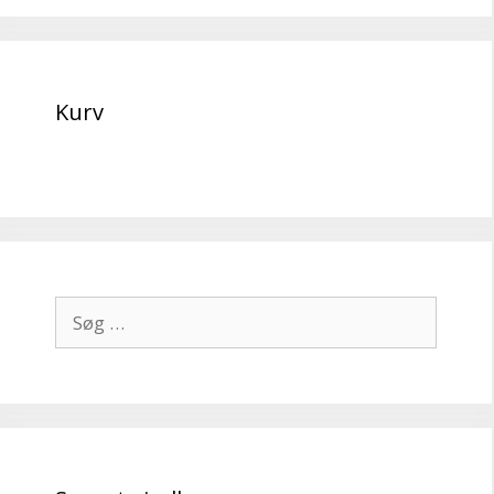
Kurv
Søg
efter: