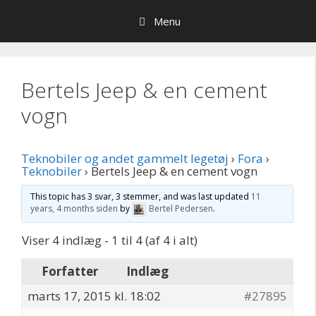
Hop
Menu
til
indhold
Bertels Jeep & en cement
vogn
Teknobiler og andet gammelt legetøj
›
Fora
›
Teknobiler
›
Bertels Jeep & en cement vogn
This topic has 3 svar, 3 stemmer, and was last updated
11
years, 4 months siden
by
Bertel Pedersen
.
Viser 4 indlæg - 1 til 4 (af 4 i alt)
Forfatter
Indlæg
marts 17, 2015 kl. 18:02
#27895