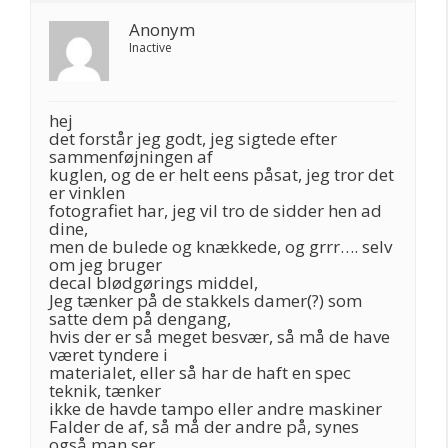
Anonym
Inactive
hej
det forstår jeg godt, jeg sigtede efter
sammenføjningen af
kuglen, og de er helt eens påsat, jeg tror det
er vinklen
fotografiet har, jeg vil tro de sidder hen ad
dine,
men de bulede og knækkede, og grrr…. selv
om jeg bruger
decal blødgørings middel,
Jeg tænker på de stakkels damer(?) som
satte dem på dengang,
hvis der er så meget besvær, så må de have
været tyndere i
materialet, eller så har de haft en spec
teknik, tænker
ikke de havde tampo eller andre maskiner
Falder de af, så må der andre på, synes
også man ser