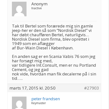
Anonym
Inactive
Tak til Bertel som forærede mig sin gamle
jeep-her er den så som “Nordisk Diesel” vi
har døbt chaufføren Bertel, naturligvis…
Nordisk Diesel som firma, blev oprettet i
1949 som en aflægger
af Bur-Wain Diesel i København.
En anden sag er en Scania Vabis 76 som jeg
har forsøgt mig med,
var tidligere Int.Consult, men er nu Portland
Cement, og jeg gad
nok vide, hvordan man fik decalerne på i sin
tid…..
marts 17, 2015 kl. 20:50
#27903
peter frandsen
Keymaster