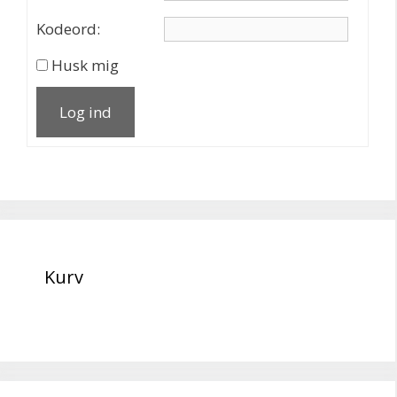
Kodeord:
Husk mig
Log ind
Kurv