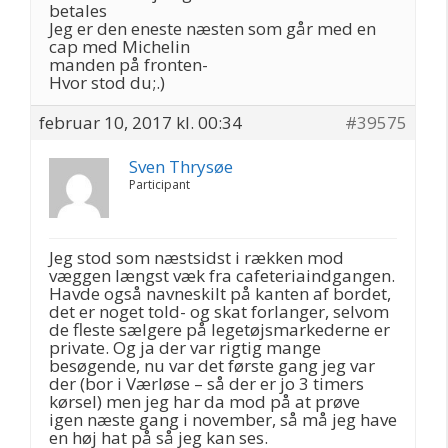
betales
Jeg er den eneste næsten som går med en
cap med Michelin
manden på fronten-
Hvor stod du;.)
februar 10, 2017 kl. 00:34
#39575
Sven Thrysøe
Participant
Jeg stod som næstsidst i rækken mod
væggen længst væk fra cafeteriaindgangen.
Havde også navneskilt på kanten af bordet,
det er noget told- og skat forlanger, selvom
de fleste sælgere på legetøjsmarkederne er
private. Og ja der var rigtig mange
besøgende, nu var det første gang jeg var
der (bor i Værløse – så der er jo 3 timers
kørsel) men jeg har da mod på at prøve
igen næste gang i november, så må jeg have
en høj hat på så jeg kan ses.