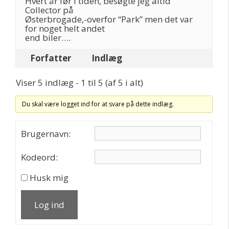
Hvert år før i tiden, besøgte jeg altid
Collector på
Østerbrogade,-overfor “Park” men det var
for noget helt andet
end biler….
Forfatter
Indlæg
Viser 5 indlæg - 1 til 5 (af 5 i alt)
Du skal være logget ind for at svare på dette indlæg.
Brugernavn:
Kodeord:
Husk mig
Log ind