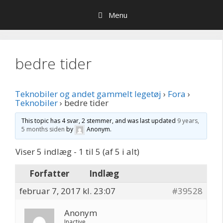
Hop
Menu
til
indhold
bedre tider
Teknobiler og andet gammelt legetøj
›
Fora
›
Teknobiler
›
bedre tider
This topic has 4 svar, 2 stemmer, and was last updated
9 years,
5 months siden
by
Anonym
.
Viser 5 indlæg - 1 til 5 (af 5 i alt)
Forfatter
Indlæg
februar 7, 2017 kl. 23:07
#39528
Anonym
Inactive