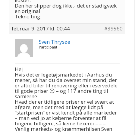
koster.
Den her slipper dog ikke,- det er stadigvæk
en original
Tekno ting.
februar 9, 2017 kl. 00:44
#39560
Sven Thrysøe
Participant
Hej
Hvis det er legetøjsmarkedet i Aarhus du
mener, så har du da overset min stand, der
er altid biler til renovering eller reservedele
til gode priser 😉 – og 117 andre ting til
samlerne.
Hvad der er tidligere priser er vel svært at
afgøre, men det med at lægge lidt på
“startprisen” er vist kendt på alle markeder
– man ved jo at køberne forventer at få
tingene billigere, så keine hexerei – – –
Venlig markeds- og kræmmerhilsen Sven