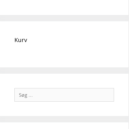
Kurv
Søg
efter: