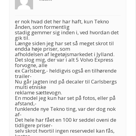
er nok hvad det her har haft, kun Tekno
ånden, som formentlig
stadig gemmer sig inden i, ved hvordan det
gik til.
Længe siden jeg har set så meget skrot til
endda høje priser, som
afholdelsen af legetøjsmarkedet i Jylland.
Det slog mig, der var i alt 5 Volvo Express
forvogne, alle
ex Carlsberg,- heldigvis også en tilhørende
trailer-
Nu går jagten ind på decaler til Carlsbergs
multi etniske
reklame sættevogn.
En model jeg kun har set på fotos, eller på
afstand,-
funklende nye Tekno ting, var der dog nok
af-
Det hele har fået en 100 kr seddel oveni de
tidligere priser-
selv skrot hvortil ingen reservedel kan fås,