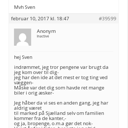
Mvh Sven
februar 10, 2017 kl. 18:47
#39599
Anonym
Inactive
hej Sven
indrømmet, jeg tror pengene var brugt da
jeg kom over til dig-
jeg har den ide at det mest er tog ting ved
væggen-
Måske var det dig som havde ret mange
biler i orig æsker-
Jeg håber da vi ses en anden gang, jeg har
aldrig været
til marked på Sjælland selv om familien
kommer fra de kanter,-
og ja, bropenge, o.m.a gør det nok-