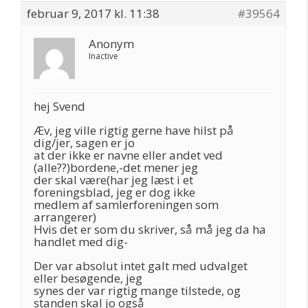
februar 9, 2017 kl. 11:38
#39564
Anonym
Inactive
hej Svend
Æv, jeg ville rigtig gerne have hilst på
dig/jer, sagen er jo
at der ikke er navne eller andet ved
(alle??)bordene,-det mener jeg
der skal være(har jeg læst i et
foreningsblad, jeg er dog ikke
medlem af samlerforeningen som
arrangerer)
Hvis det er som du skriver, så må jeg da ha
handlet med dig-
Der var absolut intet galt med udvalget
eller besøgende, jeg
synes der var rigtig mange tilstede, og
standen skal jo også