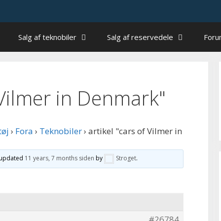
Salg af teknobiler
Salg af reservedele
For
f Vilmer in Denmark"
tøj
›
Fora
›
Teknobiler
›
artikel "cars of Vilmer in
t updated
11 years, 7 months siden
by
Stroget
.
#26784