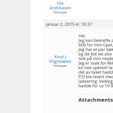
Ole
Andreasen
Participant
januar 2, 2015 kl. 16:37
Hei
Jeg kan bekrefte a
600 for min Opel,
Jeg har et par bø
og de ble vel all
Knut J
nok på min model
Vognstølen
Jeg er svak for R
Participant
en noe spesiell l
del av taket had
P2) ble levert me
lakkering. Vedle
hadde for ca 10 å
Attachments