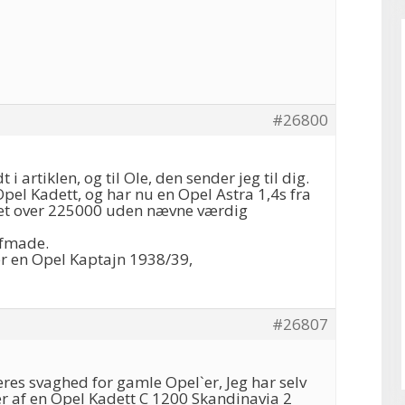
#26800
t i artiklen, og til Ole, den sender jeg til dig.
 Opel Kadett, og har nu en Opel Astra 1,4s fra
et over 225000 uden nævne værdig
lfmade.
 en Opel Kaptajn 1938/39,
#26807
jeres svaghed for gamle Opel`er, Jeg har selv
er af en Opel Kadett C 1200 Skandinavia 2