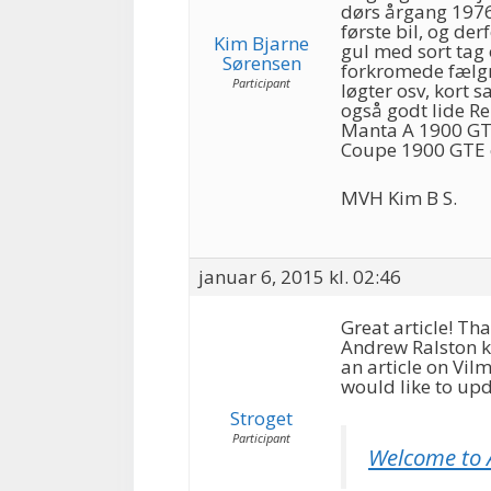
dørs årgang 1976
første bil, og der
Kim Bjarne
gul med sort ta
Sørensen
forkromede fælgr
Participant
løgter osv, kort s
også godt lide Re
Manta A 1900 GTE
Coupe 1900 GTE e
MVH Kim B S.
januar 6, 2015 kl. 02:46
Great article! Th
Andrew Ralston k
an article on Vil
would like to upd
Stroget
Participant
Welcome to 