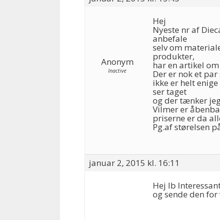
Hej
Nyeste nr af Dieca
anbefale
selv om material
produkter,
Anonym
har en artikel om
Inactive
Der er nok et par
ikke er helt enige
ser taget
og der tænker jeg
Vilmer er åbenbar
priserne er da al
Pg.af størelsen på
januar 2, 2015 kl. 16:11
Hej Ib Interessan
og sende den for 