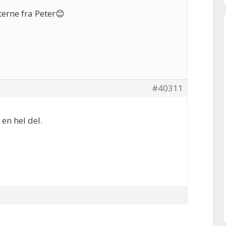
terne fra Peter😊
#40311
 en hel del.