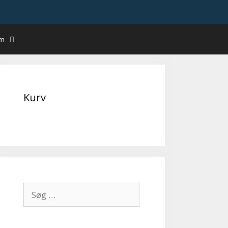
um
Kurv
Søg
efter: