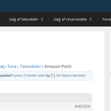
Salg af teknobiler
Salg af reservedele
For
tøj
›
Fora
›
Teknobiler
›
Amazon Politi
t updated
9 years, 5 months siden
by
Kim Bjarne Sørensen
.
#40304