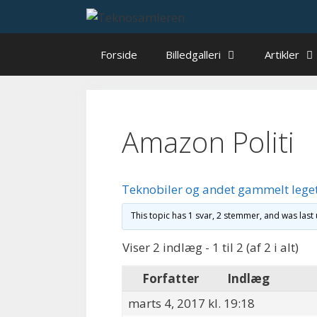
Hop
til
indhold
Forside
Billedgalleri
Artikler
Amazon Politi
Teknobiler og andet gammelt lege
This topic has 1 svar, 2 stemmer, and was las
Viser 2 indlæg - 1 til 2 (af 2 i alt)
Forfatter
Indlæg
marts 4, 2017 kl. 19:18