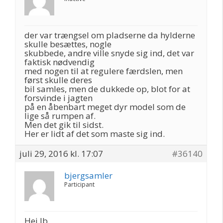
der var trængsel om pladserne da hylderne
skulle besættes, nogle
skubbede, andre ville snyde sig ind, det var
faktisk nødvendig
med nogen til at regulere færdslen, men
først skulle deres
bil samles, men de dukkede op, blot for at
forsvinde i jagten
på en åbenbart meget dyr model som de
lige så rumpen af.
Men det gik til sidst.
Her er lidt af det som maste sig ind.
juli 29, 2016 kl. 17:07
#36140
bjergsamler
Participant
Hej Ib.