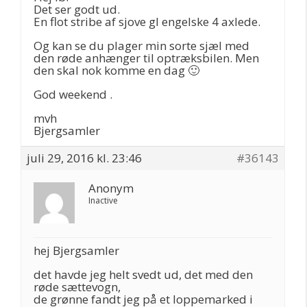
Det ser godt ud.
En flot stribe af sjove gl engelske 4 axlede.
Og kan se du plager min sorte sjæl med
den røde anhænger til optræksbilen. Men
den skal nok komme en dag 🙂
God weekend .
mvh
Bjergsamler
juli 29, 2016 kl. 23:46
#36143
Anonym
Inactive
hej Bjergsamler
det havde jeg helt svedt ud, det med den
røde sættevogn,
de grønne fandt jeg på et loppemarked i