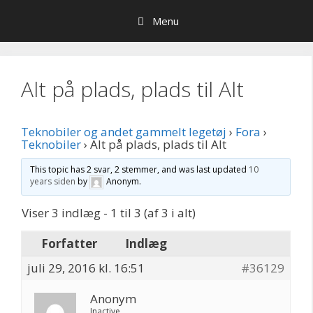
Hop
Menu
til
indhold
Alt på plads, plads til Alt
Teknobiler og andet gammelt legetøj
›
Fora
›
Teknobiler
›
Alt på plads, plads til Alt
This topic has 2 svar, 2 stemmer, and was last updated
10
years siden
by
Anonym
.
Viser 3 indlæg - 1 til 3 (af 3 i alt)
Forfatter
Indlæg
juli 29, 2016 kl. 16:51
#36129
Anonym
Inactive