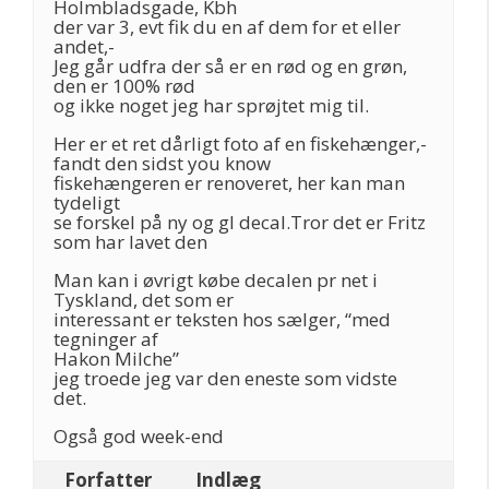
Holmbladsgade, Kbh
der var 3, evt fik du en af dem for et eller
andet,-
Jeg går udfra der så er en rød og en grøn,
den er 100% rød
og ikke noget jeg har sprøjtet mig til.
Her er et ret dårligt foto af en fiskehænger,-
fandt den sidst you know
fiskehængeren er renoveret, her kan man
tydeligt
se forskel på ny og gl decal.Tror det er Fritz
som har lavet den
Man kan i øvrigt købe decalen pr net i
Tyskland, det som er
interessant er teksten hos sælger, “med
tegninger af
Hakon Milche”
jeg troede jeg var den eneste som vidste
det.
Også god week-end
Forfatter
Indlæg