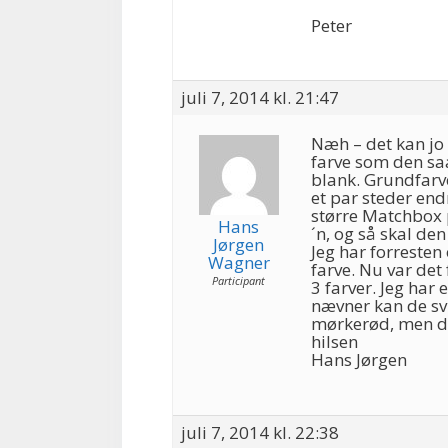
Peter
juli 7, 2014 kl. 21:47
Næh – det kan jo
farve som den saa
blank. Grundfarve
et par steder endn
større Matchbox 
Hans
´n, og så skal de
Jørgen
Jeg har forreste
Wagner
farve. Nu var det
Participant
3 farver. Jeg ha
nævner kan de svi
mørkerød, men de 
hilsen
Hans Jørgen
juli 7, 2014 kl. 22:38