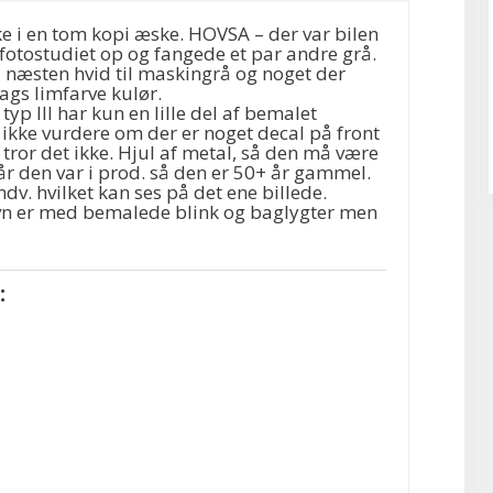
kke i en tom kopi æske. HOVSA – der var bilen
e fotostudiet op og fangede et par andre grå.
 næsten hvid til maskingrå og noget der
gs limfarve kulør.
yp III har kun en lille del af bemalet
 ikke vurdere om der er noget decal på front
tror det ikke. Hjul af metal, så den må være
 år den var i prod. så den er 50+ år gammel.
ndv. hvilket kan ses på det ene billede.
vn er med bemalede blink og baglygter men
: