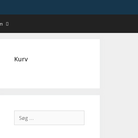
um
Kurv
Søg
efter: