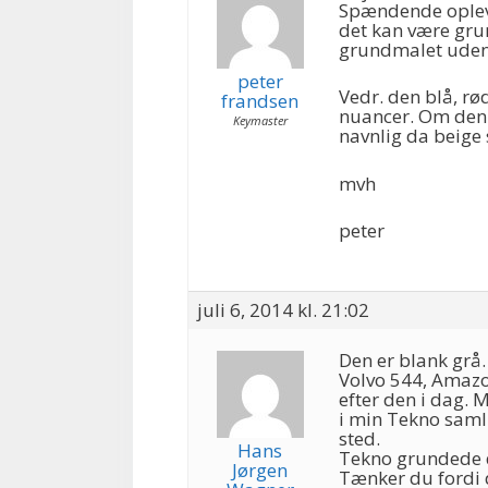
Spændende opleve
det kan være grun
grundmalet uden 
peter
Vedr. den blå, rø
frandsen
nuancer. Om den e
Keymaster
navnlig da beige 
mvh
peter
juli 6, 2014 kl. 21:02
Den er blank grå.
Volvo 544, Amazon
efter den i dag. M
i min Tekno saml
sted.
Hans
Tekno grundede d
Jørgen
Tænker du fordi d