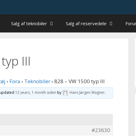
Salg af teknobiler
Salg af reservedele
For
yp III
tøj
›
Fora
›
Teknobiler
›
828 – VW 1500 typ III
t updated
12 years, 1 month siden
by
Hans Jørgen Wagner
.
#23630