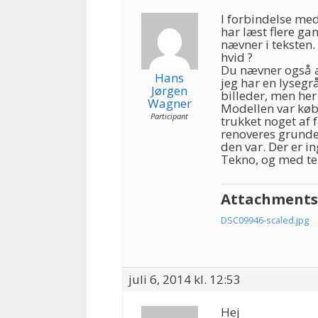
I forbindelse me
har læst flere ga
nævner i teksten.
hvid ?
Du nævner også a
Hans
jeg har en lysegrå
Jørgen
billeder, men her
Wagner
Modellen var købt
Participant
trukket noget af 
renoveres grunde
den var. Der er in
Tekno, og med te
Attachments
DSC09946-scaled.jpg
juli 6, 2014 kl. 12:53
Hej