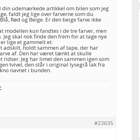
d din udemærkede artikkel om bilen som jeg
nge, faldt jeg lige over farverne som du
 Blå, Rød og Beige. Er den beige farve ikke
t modellen kun fandtes i de tre farver, men
. Jeg skal nok finde den frem for at tage nye
 er lige et gammelt et.
 adskilt, holdt sammen af tape, der har
farve af. Den har været tænkt at skulle
t ridser. Jeg har limet den sammen igen som
gen tvivel, den står i original lysegrå lak fra
kno navnet i bunden.
:
#23635