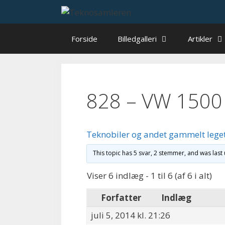
Hop
til
indhold
Forside
Billedgalleri
Artikler
828 – VW 1500 t
Teknobiler og andet gammelt lege
This topic has 5 svar, 2 stemmer, and was las
Viser 6 indlæg - 1 til 6 (af 6 i alt)
Forfatter
Indlæg
juli 5, 2014 kl. 21:26