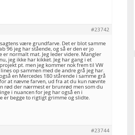
#23742
 sagtens være grundfarve. Det er blot samme
b 96 jeg har stående, og så er den er jo
 er normalt mat. Jeg leder videre. Mangler
u, jeg ikke har kikket. Jeg har gang i et
projekt pt. men jeg kommer nok frem til VW
n lines op sammen med de andre grå jeg har.
n også en Mercedes 180 stårende i samme grå
 for at nævne farven, ud fra at du kun nævnte
r en rød der nærmest er brunrød men som du
nge i nuancen for jeg har også en i
er begge to rigtigt grimme og slidte.
#23744