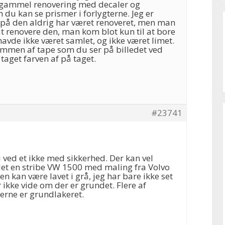
 gammel renovering med decaler og
 du kan se prismer i forlygterne. Jeg er
 på den aldrig har været renoveret, men man
t renovere den, man kom blot kun til at bore
havde ikke været samlet, og ikke været limet.
ammen af tape som du ser på billedet ved
 taget farven af på taget.
#23741
vi ved et ikke med sikkerhed. Der kan vel
et en stribe VW 1500 med maling fra Volvo
den kan være lavet i grå, jeg har bare ikke set
r ikke vide om der er grundet. Flere af
rne er grundlakeret.