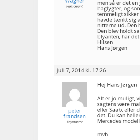
Wagner
men så er det en
Participant
baglygter, og som
temmeligt sikker
havde tænkt sig a
nitterne ud. Den 
Den blev holdt s
blyanten, har det
Hilsen
Hans Jørgen
juli 7, 2014 kl. 17:26
Hej Hans Jørgen
Alt er jo muligt, 
sagtens være mal
eller Saab, eller 
peter
det. Du kan helle
frandsen
Mercedes modelle
Keymaster
mvh