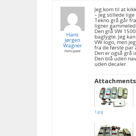
Jeg kom til at ki
– Jeg stillede lig
Tekno grå går fra
ligner gammeleda
Den grå VW 1500 t
Hans
baglygte. Jeg kan
Jørgen
VW logo, men jeg 
Wagner
fra de første par
Participant
Den er også grå i
Den blå uden na
uden decaler.
Attachments
1.jpg