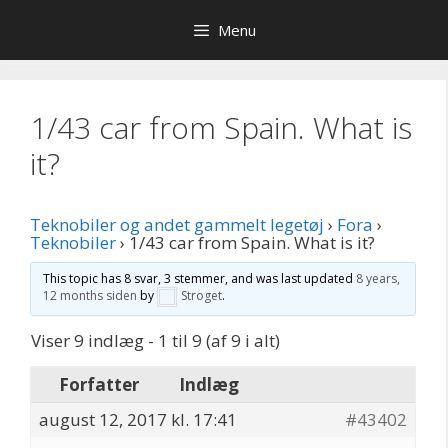
Hop
Menu
til
indhold
1/43 car from Spain. What is
it?
Teknobiler og andet gammelt legetøj
›
Fora
›
Teknobiler
›
1/43 car from Spain. What is it?
This topic has 8 svar, 3 stemmer, and was last updated
8 years,
12 months siden
by
Stroget
.
Viser 9 indlæg - 1 til 9 (af 9 i alt)
Forfatter
Indlæg
august 12, 2017 kl. 17:41
#43402