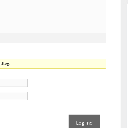
indlæg.
Log ind