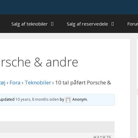
Salg af teknobiler
Salg af reservedele
For
orsche & andre
tøj
›
Fora
›
Teknobiler
›
10 tal påført Porsche &
t updated
10 years, 8 months siden
by
Anonym
.
#31875