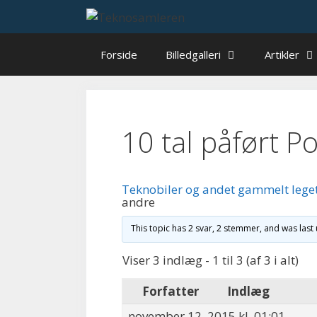
Hop
til
indhold
Forside
Billedgalleri
Artikler
10 tal påført P
Teknobiler og andet gammelt lege
andre
This topic has 2 svar, 2 stemmer, and was las
Viser 3 indlæg - 1 til 3 (af 3 i alt)
Forfatter
Indlæg
november 12, 2015 kl. 01:01