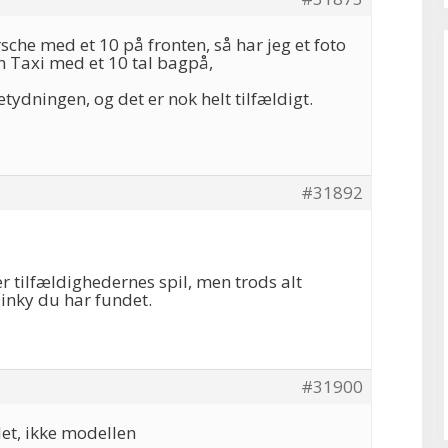
che med et 10 på fronten, så har jeg et foto
n Taxi med et 10 tal bagpå,
etydningen, og det er nok helt tilfældigt.
#31892
er tilfældighedernes spil, men trods alt
inky du har fundet.
#31900
det, ikke modellen