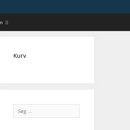
um
Kurv
Søg
efter: