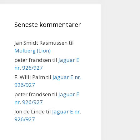
Seneste kommentarer
Jan Smidt Rasmussen
til
Molberg (Lion)
peter frandsen
til
Jaguar E
nr. 926/927
F. Willi Palm
til
Jaguar E nr.
926/927
peter frandsen
til
Jaguar E
nr. 926/927
Jon de Linde
til
Jaguar E nr.
926/927