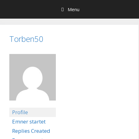
Hop
Menu
til
indhold
Torben50
Profile
Emner startet
Replies Created