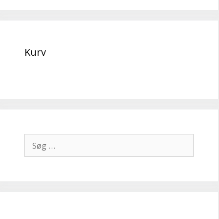
Kurv
Søg
efter: