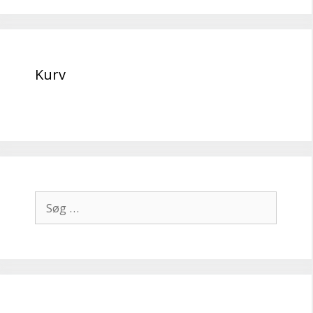
Kurv
Søg
efter: