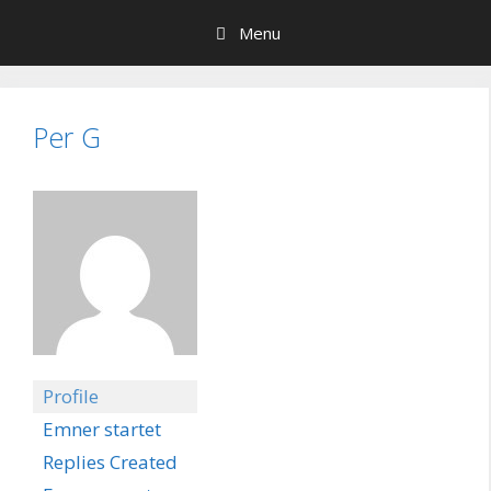
Hop
Menu
til
indhold
Per G
Profile
Emner startet
Replies Created