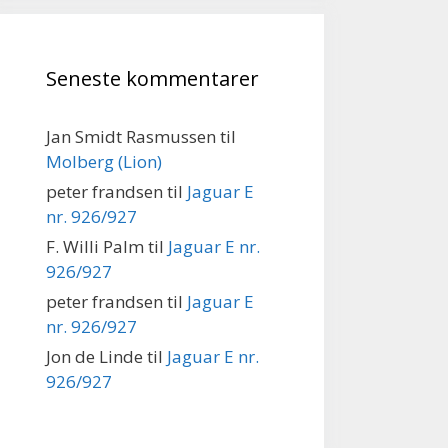
Seneste kommentarer
Jan Smidt Rasmussen
til
Molberg (Lion)
peter frandsen
til
Jaguar E
nr. 926/927
F. Willi Palm
til
Jaguar E nr.
926/927
peter frandsen
til
Jaguar E
nr. 926/927
Jon de Linde
til
Jaguar E nr.
926/927