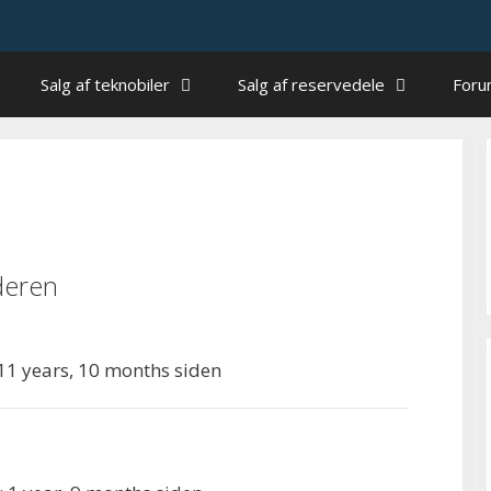
Salg af teknobiler
Salg af reservedele
For
eren
 11 years, 10 months siden