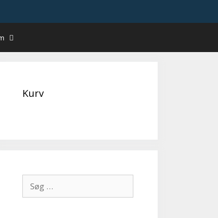
um
Kurv
Søg
efter: