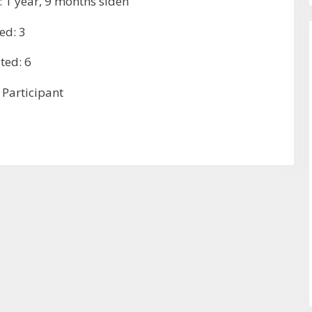
y: 1 year, 9 months siden
ed: 3
ted: 6
 Participant