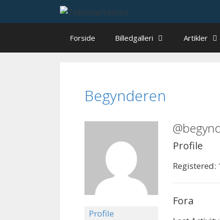
Hop
til
indhold
Forside
Billedgalleri
Artikler
Begynderen
@begynd
Profile
Registered:
Fora
Profile