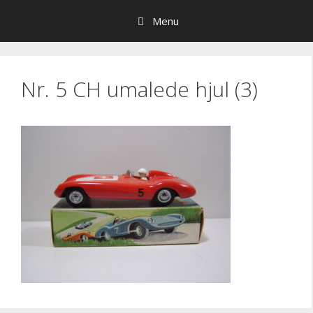
Hop
Menu
til
indhold
Nr. 5 CH umalede hjul (3)