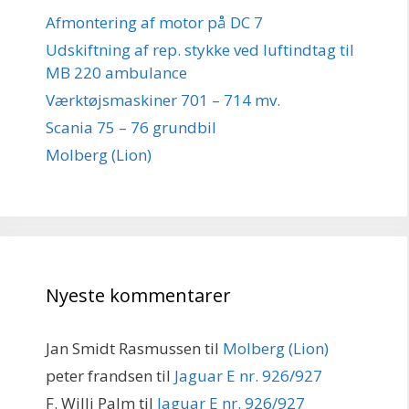
Afmontering af motor på DC 7
Udskiftning af rep. stykke ved luftindtag til
MB 220 ambulance
Værktøjsmaskiner 701 – 714 mv.
Scania 75 – 76 grundbil
Molberg (Lion)
Nyeste kommentarer
Jan Smidt Rasmussen
til
Molberg (Lion)
peter frandsen
til
Jaguar E nr. 926/927
F. Willi Palm
til
Jaguar E nr. 926/927