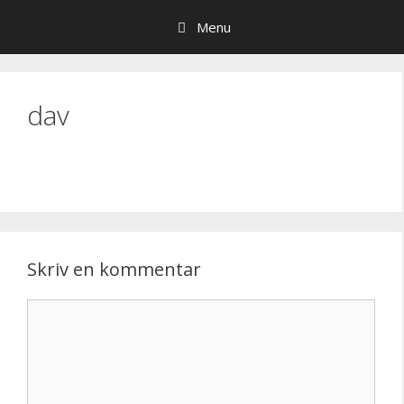
Hop
Menu
til
indhold
dav
Skriv en kommentar
Kommentar