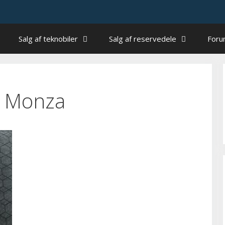
Salg af teknobiler
Salg af reservedele
For
ri Monza