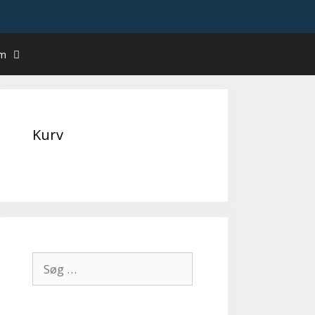
um
Kurv
Søg
efter: