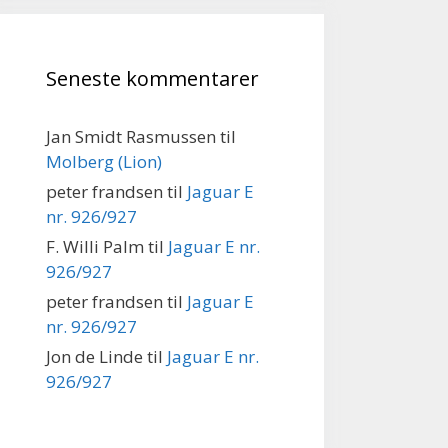
Seneste kommentarer
Jan Smidt Rasmussen
til
Molberg (Lion)
peter frandsen
til
Jaguar E
nr. 926/927
F. Willi Palm
til
Jaguar E nr.
926/927
peter frandsen
til
Jaguar E
nr. 926/927
Jon de Linde
til
Jaguar E nr.
926/927