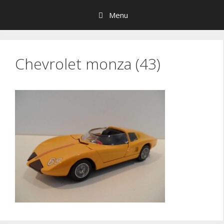
Hop
Menu
til
indhold
Chevrolet monza (43)