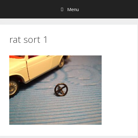
Hop
Menu
til
indhold
rat sort 1