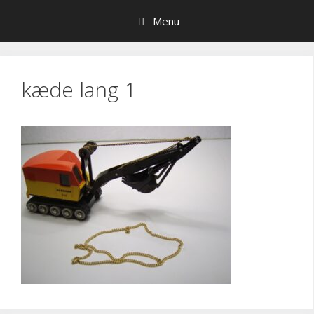
Hop
Menu
til
indhold
kæde lang 1