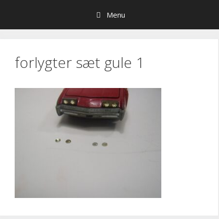
Hop
Menu
til
indhold
forlygter sæt gule 1