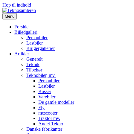
Hop til indhold
Menu
Forside
Billedgalleri
Personbiler
Lastbiler
Brugergallerier
Artikler
Generelt
Teknik
Tilbehør
Teknobiler, mv.
Personbiler
Lastbiler
Busser
Varebiler
De gamle modeller
Fly
mcscooter
Traktor mv.
Andet Tekno
Danske fabrikanter