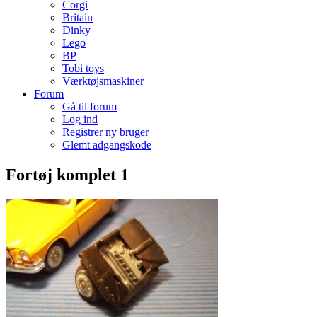
Corgi
Britain
Dinky
Lego
BP
Tobi toys
Værktøjsmaskiner
Forum
Gå til forum
Log ind
Registrer ny bruger
Glemt adgangskode
Fortøj komplet 1