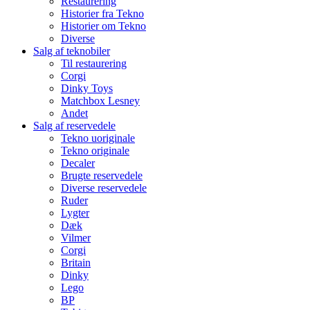
Restaurering
Historier fra Tekno
Historier om Tekno
Diverse
Salg af teknobiler
Til restaurering
Corgi
Dinky Toys
Matchbox Lesney
Andet
Salg af reservedele
Tekno uoriginale
Tekno originale
Decaler
Brugte reservedele
Diverse reservedele
Ruder
Lygter
Dæk
Vilmer
Corgi
Britain
Dinky
Lego
BP