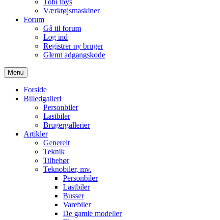
Tobi toys
Værktøjsmaskiner
Forum
Gå til forum
Log ind
Registrer ny bruger
Glemt adgangskode
Menu
Forside
Billedgalleri
Personbiler
Lastbiler
Brugergallerier
Artikler
Generelt
Teknik
Tilbehør
Teknobiler, mv.
Personbiler
Lastbiler
Busser
Varebiler
De gamle modeller