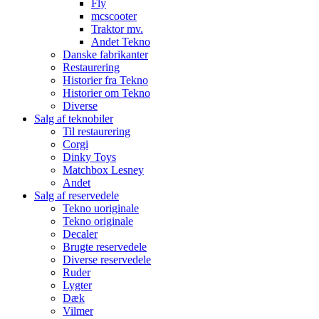
Fly
mcscooter
Traktor mv.
Andet Tekno
Danske fabrikanter
Restaurering
Historier fra Tekno
Historier om Tekno
Diverse
Salg af teknobiler
Til restaurering
Corgi
Dinky Toys
Matchbox Lesney
Andet
Salg af reservedele
Tekno uoriginale
Tekno originale
Decaler
Brugte reservedele
Diverse reservedele
Ruder
Lygter
Dæk
Vilmer