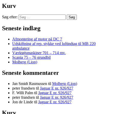
Kurv
Søg efter:
Seneste indlæg
Afmontering af motor på DC 7
Udskiftning af rep. stykke ved luftindtag til MB 220
ambulance
Værktøjsmaskiner 701 – 714 mv.
Scania 75 – 76 grundbil
Molberg (Lion)
Seneste kommentarer
Jan Smidt Rasmussen
til
Molberg (Lion)
peter frandsen
til
Jaguar E nr. 926/927
F. Willi Palm
til
Jaguar E nr. 926/927
peter frandsen
til
Jaguar E nr. 926/927
Jon de Linde
til
Jaguar E nr. 926/927
Kurv