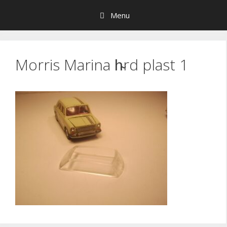
Hop
Menu
til
indhold
Morris Marina h̴rd plast 1