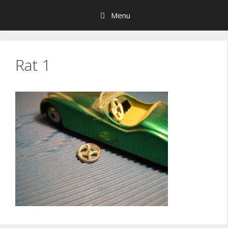
Hop
Menu
til
indhold
Rat 1