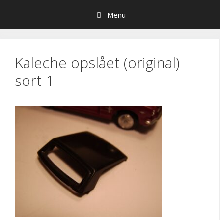
Hop
Menu
til
indhold
Kaleche opslået (original)
sort 1