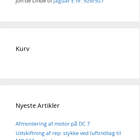
Jon de Linde
til
Jaguar E nr. 926/927
Kurv
Nyeste Artikler
Afmontering af motor på DC 7
Udskiftning af rep. stykke ved luftindtag til