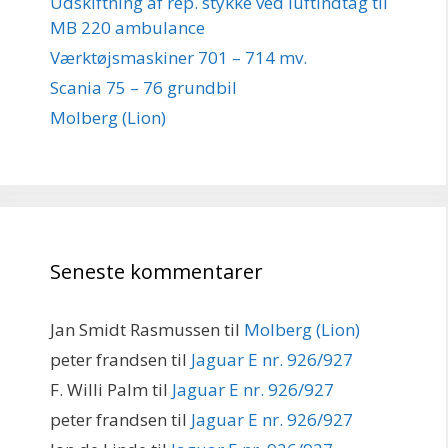
Udskiftning af rep. stykke ved luftindtag til
MB 220 ambulance
Værktøjsmaskiner 701 – 714 mv.
Scania 75 – 76 grundbil
Molberg (Lion)
Seneste kommentarer
Jan Smidt Rasmussen
til
Molberg (Lion)
peter frandsen
til
Jaguar E nr. 926/927
F. Willi Palm
til
Jaguar E nr. 926/927
peter frandsen
til
Jaguar E nr. 926/927