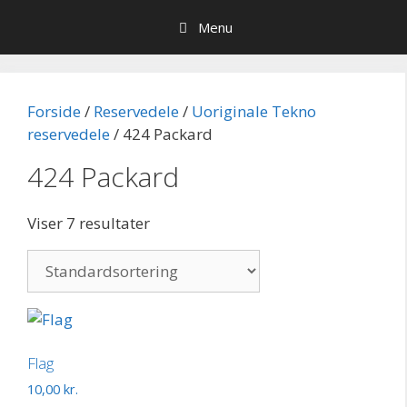
Hop
Menu
til
indhold
Forside
/
Reservedele
/
Uoriginale Tekno
reservedele
/ 424 Packard
424 Packard
Viser 7 resultater
Flag
10,00
kr.