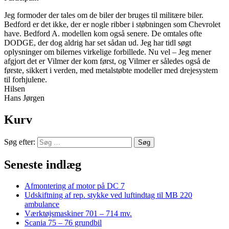
Jeg formoder der tales om de biler der bruges til militære biler.
Bedford er det ikke, der er nogle ribber i støbningen som Chevrolet
have. Bedford A. modellen kom også senere. De omtales ofte
DODGE, der dog aldrig har set sådan ud. Jeg har tidl søgt
oplysninger om bilernes virkelige forbillede. Nu vel – Jeg mener
afgjort det er Vilmer der kom først, og Vilmer er således også de
første, sikkert i verden, med metalstøbte modeller med drejesystem
til forhjulene.
Hilsen
Hans Jørgen
Kurv
Søg efter:
Seneste indlæg
Afmontering af motor på DC 7
Udskiftning af rep. stykke ved luftindtag til MB 220
ambulance
Værktøjsmaskiner 701 – 714 mv.
Scania 75 – 76 grundbil