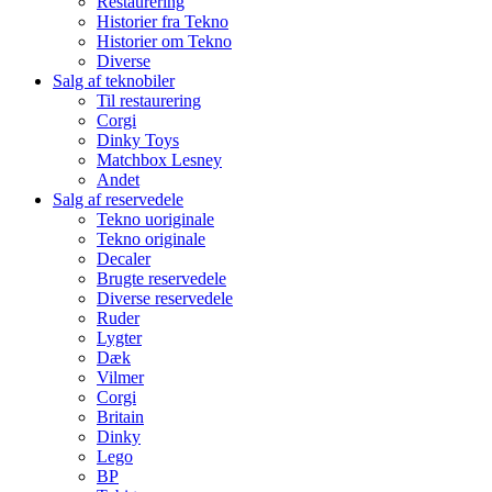
Restaurering
Historier fra Tekno
Historier om Tekno
Diverse
Salg af teknobiler
Til restaurering
Corgi
Dinky Toys
Matchbox Lesney
Andet
Salg af reservedele
Tekno uoriginale
Tekno originale
Decaler
Brugte reservedele
Diverse reservedele
Ruder
Lygter
Dæk
Vilmer
Corgi
Britain
Dinky
Lego
BP