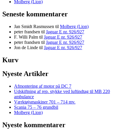
Molberg (Lion)
Seneste kommentarer
Jan Smidt Rasmussen
til
Molberg (Lion)
peter frandsen
til
Jaguar E nr. 926/927
F. Willi Palm
til
Jaguar E nr. 926/927
peter frandsen
til
Jaguar E nr. 926/927
Jon de Linde
til
Jaguar E nr. 926/927
Kurv
Nyeste Artikler
Afmontering af motor på DC 7
Udskiftning af rep. stykke ved luftindtag til MB 220
ambulance
Værktøjsmaskiner 701 – 714 mv.
Scania 75 – 76 grundbil
Molberg (Lion)
Nyeste kommentarer