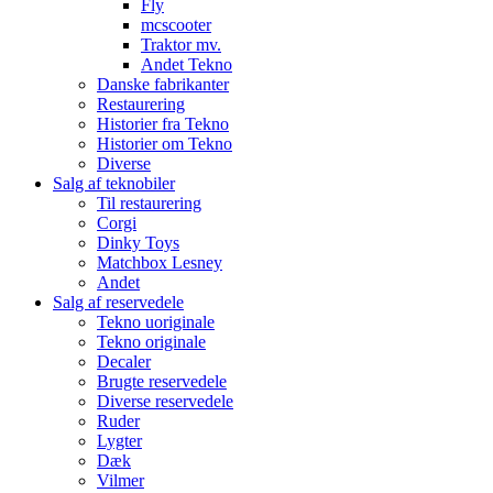
Fly
mcscooter
Traktor mv.
Andet Tekno
Danske fabrikanter
Restaurering
Historier fra Tekno
Historier om Tekno
Diverse
Salg af teknobiler
Til restaurering
Corgi
Dinky Toys
Matchbox Lesney
Andet
Salg af reservedele
Tekno uoriginale
Tekno originale
Decaler
Brugte reservedele
Diverse reservedele
Ruder
Lygter
Dæk
Vilmer