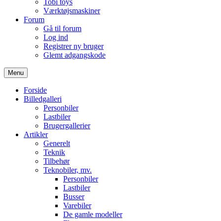
Tobi toys
Værktøjsmaskiner
Forum
Gå til forum
Log ind
Registrer ny bruger
Glemt adgangskode
Menu
Forside
Billedgalleri
Personbiler
Lastbiler
Brugergallerier
Artikler
Generelt
Teknik
Tilbehør
Teknobiler, mv.
Personbiler
Lastbiler
Busser
Varebiler
De gamle modeller