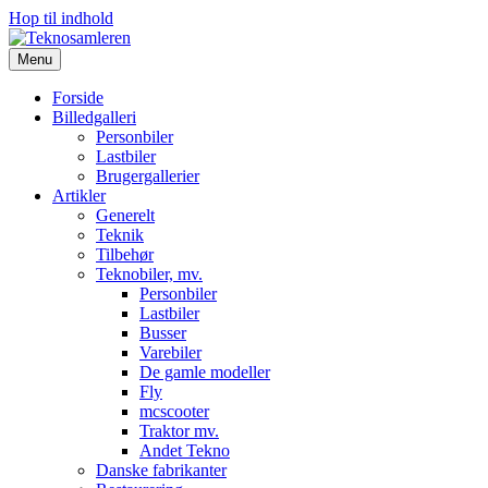
Hop til indhold
Menu
Forside
Billedgalleri
Personbiler
Lastbiler
Brugergallerier
Artikler
Generelt
Teknik
Tilbehør
Teknobiler, mv.
Personbiler
Lastbiler
Busser
Varebiler
De gamle modeller
Fly
mcscooter
Traktor mv.
Andet Tekno
Danske fabrikanter