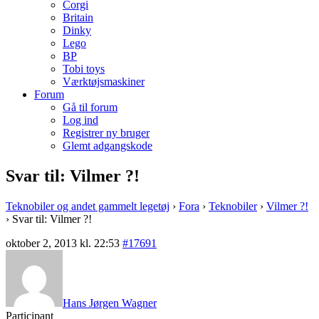
Corgi
Britain
Dinky
Lego
BP
Tobi toys
Værktøjsmaskiner
Forum
Gå til forum
Log ind
Registrer ny bruger
Glemt adgangskode
Svar til: Vilmer ?!
Teknobiler og andet gammelt legetøj
›
Fora
›
Teknobiler
›
Vilmer ?!
›
Svar til: Vilmer ?!
oktober 2, 2013 kl. 22:53
#17691
Hans Jørgen Wagner
Participant