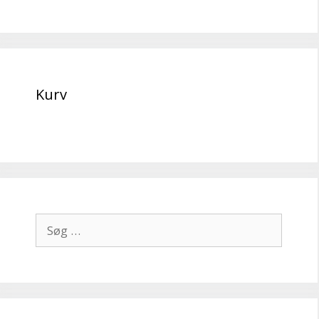
Kurv
Søg
efter: