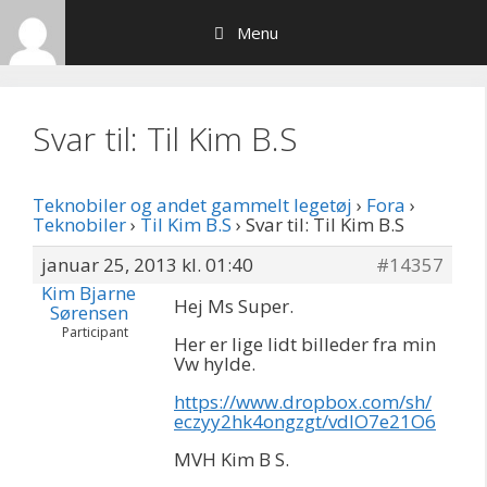
Hop
Menu
til
indhold
Svar til: Til Kim B.S
Teknobiler og andet gammelt legetøj
›
Fora
›
Teknobiler
›
Til Kim B.S
›
Svar til: Til Kim B.S
januar 25, 2013 kl. 01:40
#14357
Kim Bjarne
Hej Ms Super.
Sørensen
Participant
Her er lige lidt billeder fra min
Vw hylde.
https://www.dropbox.com/sh/
eczyy2hk4ongzgt/vdIO7e21O6
MVH Kim B S.