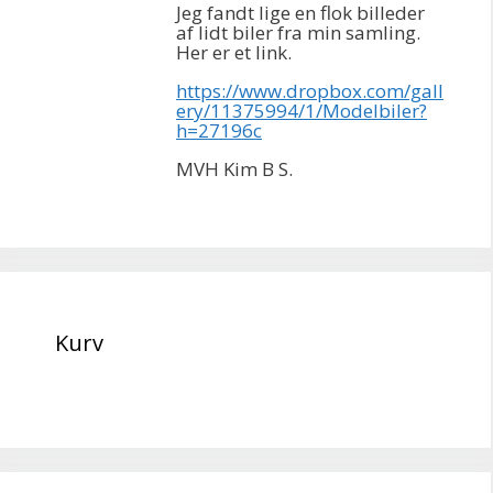
Jeg fandt lige en flok billeder
af lidt biler fra min samling.
Her er et link.
https://www.dropbox.com/gall
ery/11375994/1/Modelbiler?
h=27196c
MVH Kim B S.
Kurv