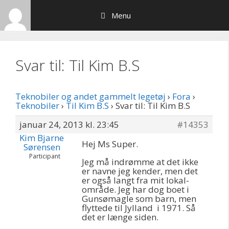
Hop
Menu
til
indhold
Svar til: Til Kim B.S
Teknobiler og andet gammelt legetøj
›
Fora
›
Teknobiler
›
Til Kim B.S
›
Svar til: Til Kim B.S
januar 24, 2013 kl. 23:45
#14353
Kim Bjarne
Hej Ms Super.
Sørensen
Participant
Jeg må indrømme at det ikke
er navne jeg kender, men det
er også langt fra mit lokal-
område. Jeg har dog boet i
Gunsømagle som barn, men
flyttede til Jylland i 1971. Så
det er længe siden.