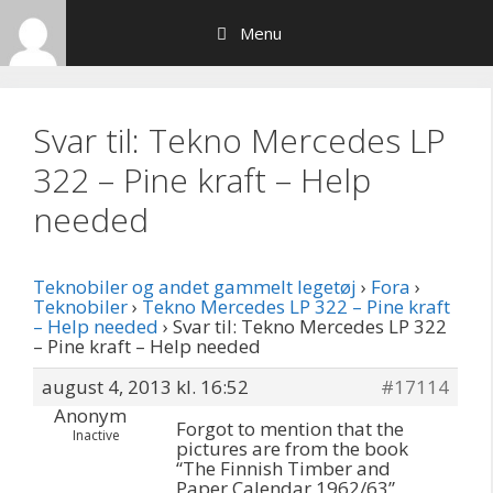
Hop
Menu
til
indhold
Svar til: Tekno Mercedes LP
322 – Pine kraft – Help
needed
Teknobiler og andet gammelt legetøj
›
Fora
›
Teknobiler
›
Tekno Mercedes LP 322 – Pine kraft
– Help needed
›
Svar til: Tekno Mercedes LP 322
– Pine kraft – Help needed
august 4, 2013 kl. 16:52
#17114
Anonym
Forgot to mention that the
Inactive
pictures are from the book
“The Finnish Timber and
Paper Calendar 1962/63”