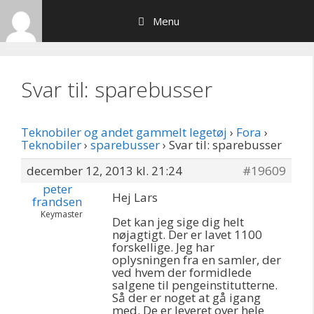
Hop
Menu
til
indhold
Svar til: sparebusser
Teknobiler og andet gammelt legetøj
›
Fora
›
Teknobiler
›
sparebusser
›
Svar til: sparebusser
december 12, 2013 kl. 21:24
#19609
peter
Hej Lars
frandsen
Keymaster
Det kan jeg sige dig helt
nøjagtigt. Der er lavet 1100
forskellige. Jeg har
oplysningen fra en samler, der
ved hvem der formidlede
salgene til pengeinstitutterne.
Så der er noget at gå igang
med. De er leveret over hele