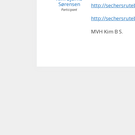
Sørensen
http://sechersrute
Participant
http://sechersrute
MVH Kim B S.