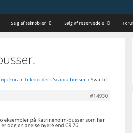
Salg af teknobiler
Salg af reservedele
For
 busser.
tøj
›
Fora
›
Teknobiler
›
Scania busser.
›
Svar til:
#14930
k to eksempler på Katrineholm-busser som har
 er dog en anelse nyere end CR 76.