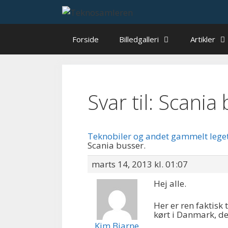
Hop
til
indhold
Forside
Billedgalleri
Artikler
Svar til: Scania
Teknobiler og andet gammelt lege
Scania busser.
marts 14, 2013 kl. 01:07
Hej alle.
Her er ren faktis
kørt i Danmark, de
Kim Bjarne