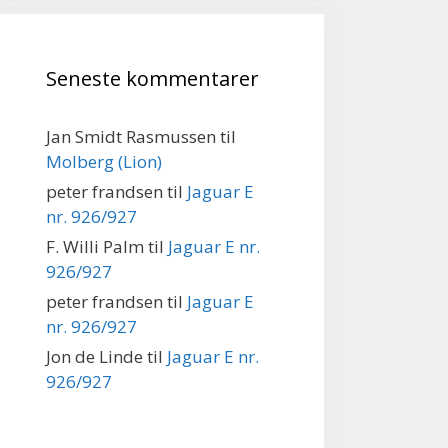
Seneste kommentarer
Jan Smidt Rasmussen
til
Molberg (Lion)
peter frandsen
til
Jaguar E
nr. 926/927
F. Willi Palm
til
Jaguar E nr.
926/927
peter frandsen
til
Jaguar E
nr. 926/927
Jon de Linde
til
Jaguar E nr.
926/927