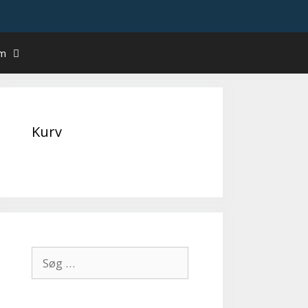
um
Kurv
Søg
efter: