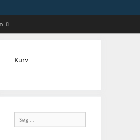
um
Kurv
Søg
efter: