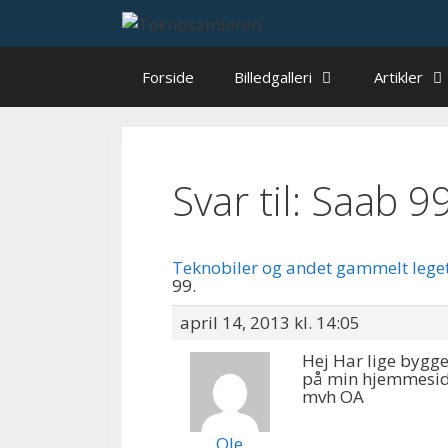
Hop
til
indhold
Forside
Billedgalleri
Artikler
Svar til: Saab 99
Teknobiler og andet gammelt lege
99.
april 14, 2013 kl. 14:05
Hej Har lige bygge
på min hjemmeside
mvh OA
Ole