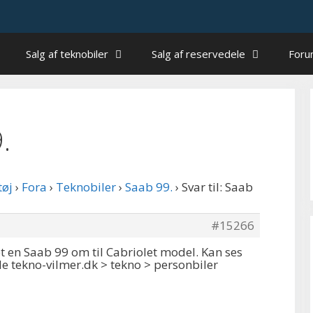
Salg af teknobiler
Salg af reservedele
For
.
tøj
›
Fora
›
Teknobiler
›
Saab 99.
›
Svar til: Saab
#15266
t en Saab 99 om til Cabriolet model. Kan ses
 tekno-vilmer.dk > tekno > personbiler