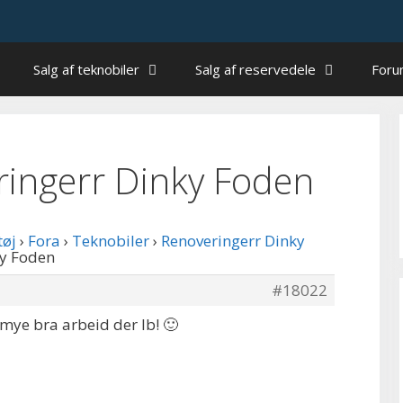
Salg af teknobiler
Salg af reservedele
For
eringerr Dinky Foden
tøj
›
Fora
›
Teknobiler
›
Renoveringerr Dinky
ky Foden
#18022
 mye bra arbeid der Ib! 🙂