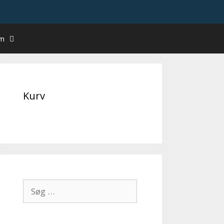
um
Kurv
Søg
efter: