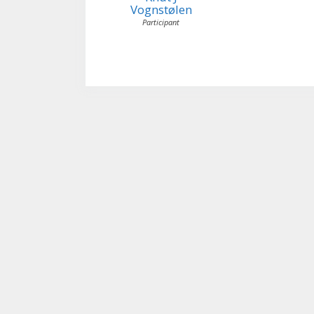
Vognstølen
Participant