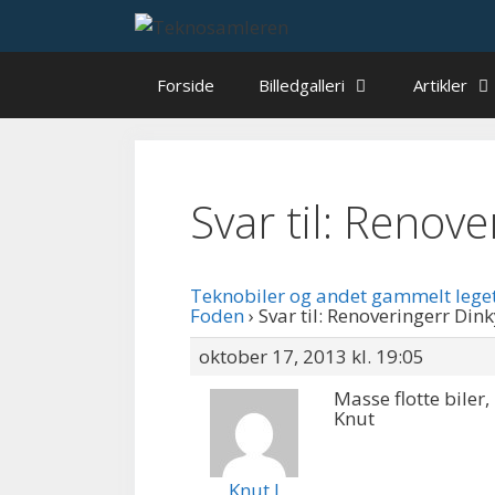
Hop
til
indhold
Forside
Billedgalleri
Artikler
Svar til: Renov
Teknobiler og andet gammelt lege
Foden
›
Svar til: Renoveringerr Din
oktober 17, 2013 kl. 19:05
Masse flotte biler,
Knut
Knut J