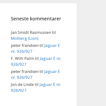
Seneste kommentarer
Jan Smidt Rasmussen
til
Molberg (Lion)
peter frandsen
til
Jaguar E
nr. 926/927
F. Willi Palm
til
Jaguar E nr.
926/927
peter frandsen
til
Jaguar E
nr. 926/927
Jon de Linde
til
Jaguar E nr.
926/927