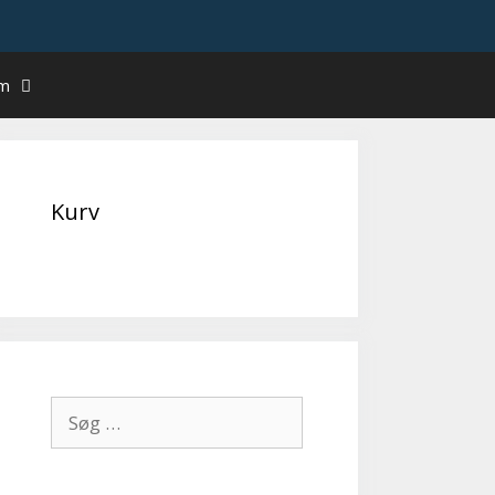
um
Kurv
Søg
efter: