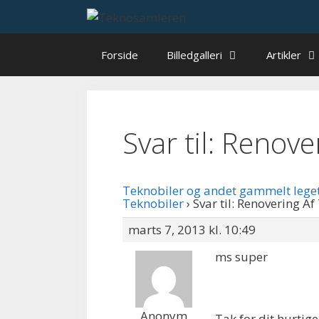
Hop
til
indhold
Forside
Billedgalleri
Artikler
Svar til: Renov
Teknobiler og andet gammelt lege
Teknobiler
›
Svar til: Renovering Af
marts 7, 2013 kl. 10:49
ms super
Anonym
Tak for dit hurtige