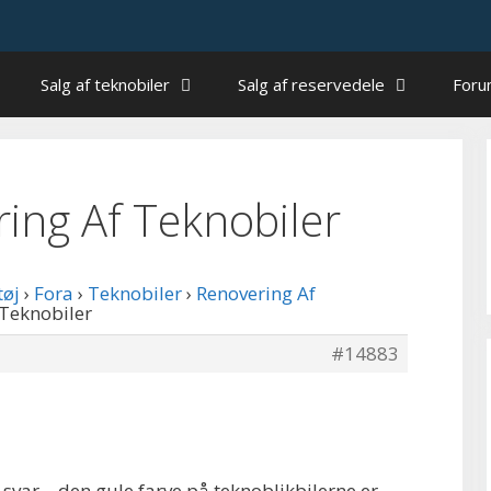
Salg af teknobiler
Salg af reservedele
For
ering Af Teknobiler
tøj
›
Fora
›
Teknobiler
›
Renovering Af
 Teknobiler
#14883
 svar – den gule farve på teknoblikbilerne er