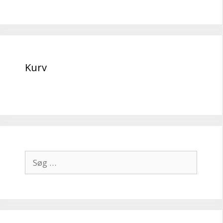
Kurv
Søg
efter: