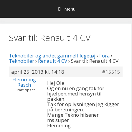
Hop
Menu
til
indhold
Svar til: Renault 4 CV
Teknobiler og andet gammelt legetøj
›
Fora
›
Teknobiler
›
Renault 4 CV
›
Svar til: Renault 4 CV
april 25, 2013 kl. 14:18
#15515
Flemming
Hej Ole
Rasch
Og en nu en gang tak for
Participant
hjælpen,med hensyn til
pakken.
Tak for op lysningen jeg kigger
på beretningen.
Mange Tekno hilsener
ms super
Flemming