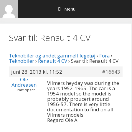
Hop
Menu
til
indhold
Svar til: Renault 4 CV
Teknobiler og andet gammelt legetøj
›
Fora
›
Teknobiler
›
Renault 4 CV
›
Svar til: Renault 4 CV
juni 28, 2013 kl. 11:52
#16643
Ole
Vilmers heyday was during the
Andreasen
years 1952-1965. The car is a
Participant
1954 model so the model is
probably proucert around
1956-57. There is very little
documentation to find on all
Vilmers models
Regard Ole A