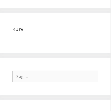
Kurv
Søg
efter: