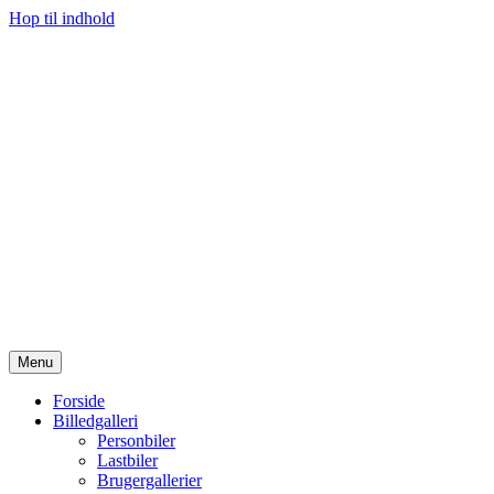
Hop til indhold
Menu
Forside
Billedgalleri
Personbiler
Lastbiler
Brugergallerier