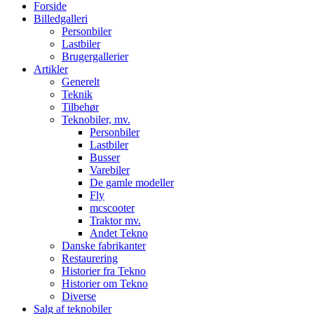
Forside
Billedgalleri
Personbiler
Lastbiler
Brugergallerier
Artikler
Generelt
Teknik
Tilbehør
Teknobiler, mv.
Personbiler
Lastbiler
Busser
Varebiler
De gamle modeller
Fly
mcscooter
Traktor mv.
Andet Tekno
Danske fabrikanter
Restaurering
Historier fra Tekno
Historier om Tekno
Diverse
Salg af teknobiler