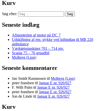
Kurv
Søg efter:
Seneste indlæg
Afmontering af motor på DC 7
Udskiftning af rep. stykke ved luftindtag til MB 220
ambulance
Værktøjsmaskiner 701 – 714 mv.
Scania 75 – 76 grundbil
Molberg (Lion)
Seneste kommentarer
Jan Smidt Rasmussen
til
Molberg (Lion)
peter frandsen
til
Jaguar E nr. 926/927
F. Willi Palm
til
Jaguar E nr. 926/927
peter frandsen
til
Jaguar E nr. 926/927
Jon de Linde
til
Jaguar E nr. 926/927
Kurv