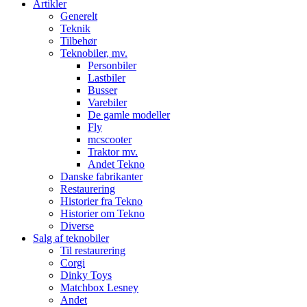
Artikler
Generelt
Teknik
Tilbehør
Teknobiler, mv.
Personbiler
Lastbiler
Busser
Varebiler
De gamle modeller
Fly
mcscooter
Traktor mv.
Andet Tekno
Danske fabrikanter
Restaurering
Historier fra Tekno
Historier om Tekno
Diverse
Salg af teknobiler
Til restaurering
Corgi
Dinky Toys
Matchbox Lesney
Andet