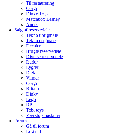
Til restaurering
Corgi
Dinky Toys
Matchbox Lesney
Andet
Salg af reservedele
Tekno uoriginale
Tekno originale
Decaler
Brugte reservedele
Diverse reservedele
Ruder
Lygter
Dæk
Vilmer
Corgi
Britain
Dinky
Lego
BP
Tobi toys
Værktøjsmaskiner
Forum
Gå til forum
Log ind