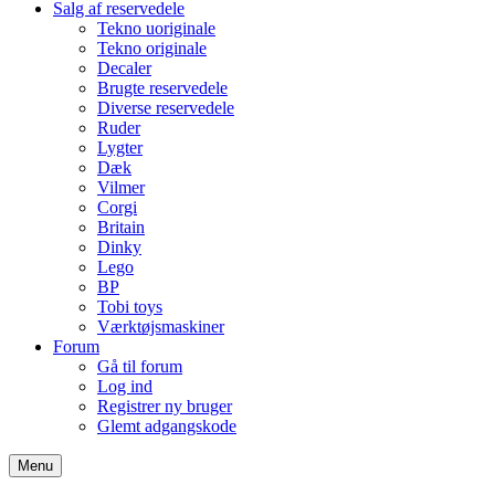
Salg af reservedele
Tekno uoriginale
Tekno originale
Decaler
Brugte reservedele
Diverse reservedele
Ruder
Lygter
Dæk
Vilmer
Corgi
Britain
Dinky
Lego
BP
Tobi toys
Værktøjsmaskiner
Forum
Gå til forum
Log ind
Registrer ny bruger
Glemt adgangskode
Menu