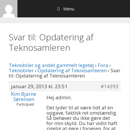
Hop
Menu
til
indhold
Svar til: Opdatering af
Teknosamleren
Teknobiler og andet gammelt legetøj
›
Fora
›
Teknobiler
›
Opdatering af Teknosamleren
›
Svar
til: Opdatering af Teknosamleren
januar 29, 2013 kl. 23:51
#14393
Kim Bjarne
Hej admin.
Sørensen
Participant
Det lyder til at være lidt af en
opgave, faktisk ret omstændig.
Så behøver du ikke gøre det
for min skyld. Du har vidst haft
rigelig at gøre i forvejen, for at