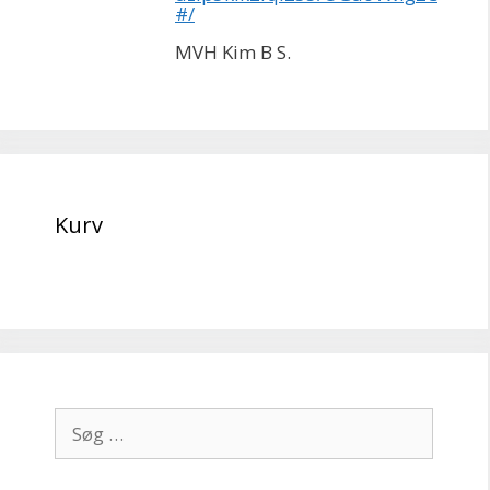
#/
MVH Kim B S.
Kurv
Søg
efter: