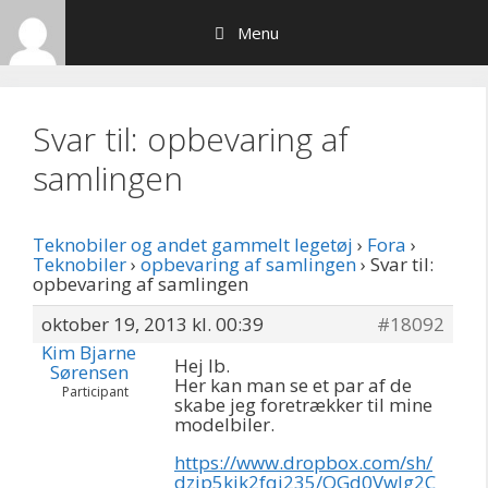
Hop
Menu
til
indhold
Svar til: opbevaring af
samlingen
Teknobiler og andet gammelt legetøj
›
Fora
›
Teknobiler
›
opbevaring af samlingen
›
Svar til:
opbevaring af samlingen
oktober 19, 2013 kl. 00:39
#18092
Kim Bjarne
Hej Ib.
Sørensen
Her kan man se et par af de
Participant
skabe jeg foretrækker til mine
modelbiler.
https://www.dropbox.com/sh/
dzip5kik2fqi235/OGd0VwIg2C