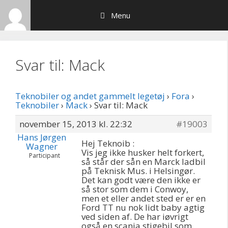
Hop
Menu
til
indhold
Svar til: Mack
Teknobiler og andet gammelt legetøj
›
Fora
›
Teknobiler
›
Mack
›
Svar til: Mack
november 15, 2013 kl. 22:32
#19003
Hans Jørgen
Hej Teknoib :
Wagner
Vis jeg ikke husker helt forkert,
Participant
så står der sån en Marck ladbil
på Teknisk Mus. i Helsingør.
Det kan godt være den ikke er
så stor som dem i Conwoy,
men et eller andet sted er er en
Ford TT nu nok lidt baby agtig
ved siden af. De har iøvrigt
også en scania stigebil som