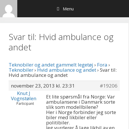
Hop
Menu
til
indhold
Svar til: Hvid ambulance og
andet
Teknobiler og andet gammelt legetøj
›
Fora
›
Teknobiler
›
Hvid ambulance og andet
›
Svar til:
Hvid ambulance og andet
november 23, 2013 kl. 23:31
#19206
Knut J
Et lite spørsmål fra Norge: Var
Vognstølen
ambulansene i Danmark sorte
Participant
slik som modellbilene?
Her i Norge forbinder jeg sorte
biler med likbiler eller
politibiler.
Jeg vurderer å lage likbil av en