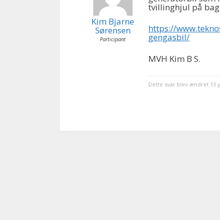
tvillinghjul på ba
Kim Bjarne
https://www.tekno
Sørensen
gengasbil/
Participant
MVH Kim B S.
Dette svar blev ændret 13 