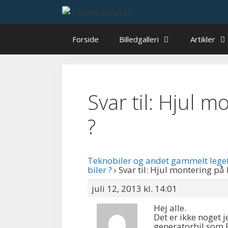
Hop
til
indhold
Forside
Billedgalleri
Artikler
Svar til: Hjul m
?
Teknobiler og andet gammelt lege
biler ?
›
Svar til: Hjul montering på b
juli 12, 2013 kl. 14:01
Hej alle.
Det er ikke noget j
generatorbil som P