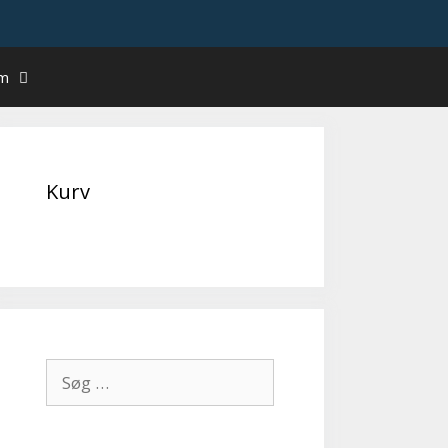
um
Kurv
Søg
efter: