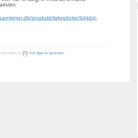
gakslen.
samleren.dk/produkt/teknobiler/blikbil-
years siden af
Kim Bjarne Sørensen
.