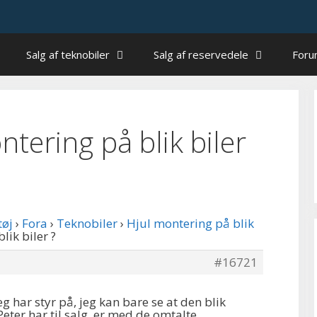
Salg af teknobiler
Salg af reservedele
For
ontering på blik biler
tøj
›
Fora
›
Teknobiler
›
Hjul montering på blik
lik biler ?
#16721
eg har styr på, jeg kan bare se at den blik
eter har til salg, er med de omtalte