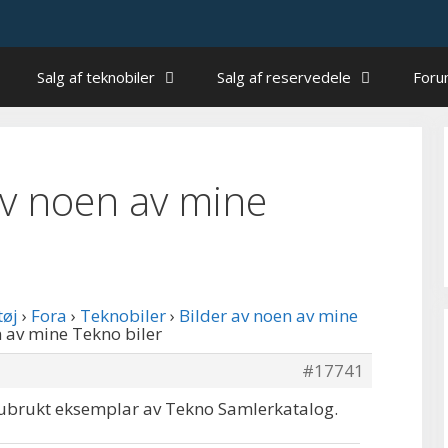
Salg af teknobiler
Salg af reservedele
For
 av noen av mine
tøj
›
Fora
›
Teknobiler
›
Bilder av noen av mine
en av mine Tekno biler
#17741
t ubrukt eksemplar av Tekno Samlerkatalog.