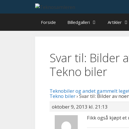
Hop
til
indhold
Forside
Billedgalleri
Artikler
Svar til: Bilder
Tekno biler
Teknobiler og andet gammelt lege
Tekno biler
›
Svar til: Bilder av no
oktober 9, 2013 kl. 21:13
Fikk også kjøpt e