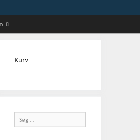
um
Kurv
Søg
efter: