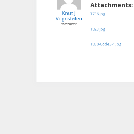
Attachments:
Knut J
T736.jpg
Vognstølen
Participant
T823.jpg
T830-Code3-1.jpg